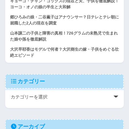
キョーコ・チャン・コックスの現在と夫、子供を徹底解説！
ヨーコ・オノの娘の半生と大和解
郷ひろみの娘・二谷薫子はアナウンサー？日テレとテレ朝に
就職した2人の現在を調査
山本譲二の子供と障害の真相！726グラムの未熟児で生まれ
た娘や孫を徹底解説
大沢早耶香はモデルで何者？大沢樹生の嫁・子供をめぐる壮
絶エピソード
カテゴリー
アーカイブ