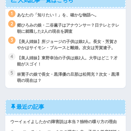
人気記事一覧はこちら
1
あなたの「知りたい！」を、確かな物語へ。
2
郷ひろみの娘・二谷薫子はアナウンサー？日テレとテレ
朝に就職した2人の現在を調査
3
【美人姉妹】所ジョージの子供は娘2人。長女・芳賀さ
やかはサイモン・ブルースと離婚。次女は芳賀遼子。
4
【美人姉妹】東野幸治の子供は娘2人。大学はどこ？才
能がスゴイ！
5
林寛子の娘で長女・黒澤優の旦那は松岡充？次女・黒澤
萌の現在は？
最近の記事
ウーイェイよしたかの障害説は本当？独特の喋り方の理由