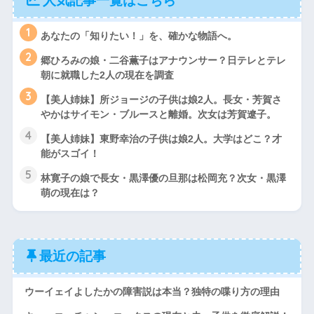
人気記事一覧はこちら
1
あなたの「知りたい！」を、確かな物語へ。
2
郷ひろみの娘・二谷薫子はアナウンサー？日テレとテレ
朝に就職した2人の現在を調査
3
【美人姉妹】所ジョージの子供は娘2人。長女・芳賀さ
やかはサイモン・ブルースと離婚。次女は芳賀遼子。
4
【美人姉妹】東野幸治の子供は娘2人。大学はどこ？才
能がスゴイ！
5
林寛子の娘で長女・黒澤優の旦那は松岡充？次女・黒澤
萌の現在は？
最近の記事
ウーイェイよしたかの障害説は本当？独特の喋り方の理由