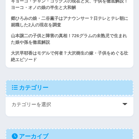
キョーコ・チャン・コックスの現在と夫、子供を徹底解説！
ヨーコ・オノの娘の半生と大和解
郷ひろみの娘・二谷薫子はアナウンサー？日テレとテレ朝に
就職した2人の現在を調査
山本譲二の子供と障害の真相！726グラムの未熟児で生まれ
た娘や孫を徹底解説
大沢早耶香はモデルで何者？大沢樹生の嫁・子供をめぐる壮
絶エピソード
カテゴリー
アーカイブ