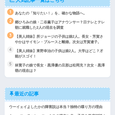
人気記事一覧はこちら
1
あなたの「知りたい！」を、確かな物語へ。
2
郷ひろみの娘・二谷薫子はアナウンサー？日テレとテレ
朝に就職した2人の現在を調査
3
【美人姉妹】所ジョージの子供は娘2人。長女・芳賀さ
やかはサイモン・ブルースと離婚。次女は芳賀遼子。
4
【美人姉妹】東野幸治の子供は娘2人。大学はどこ？才
能がスゴイ！
5
林寛子の娘で長女・黒澤優の旦那は松岡充？次女・黒澤
萌の現在は？
最近の記事
ウーイェイよしたかの障害説は本当？独特の喋り方の理由