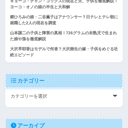
キョーコ・チャン・コックスの現在と夫、子供を徹底解説！
ヨーコ・オノの娘の半生と大和解
郷ひろみの娘・二谷薫子はアナウンサー？日テレとテレ朝に
就職した2人の現在を調査
山本譲二の子供と障害の真相！726グラムの未熟児で生まれ
た娘や孫を徹底解説
大沢早耶香はモデルで何者？大沢樹生の嫁・子供をめぐる壮
絶エピソード
カテゴリー
アーカイブ