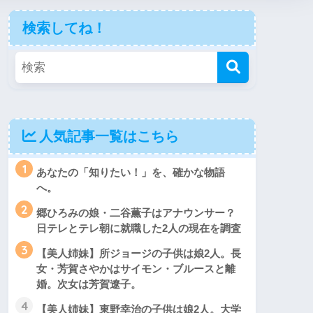
検索してね！
人気記事一覧はこちら
1
あなたの「知りたい！」を、確かな物語
へ。
2
郷ひろみの娘・二谷薫子はアナウンサー？
日テレとテレ朝に就職した2人の現在を調査
3
【美人姉妹】所ジョージの子供は娘2人。長
女・芳賀さやかはサイモン・ブルースと離
婚。次女は芳賀遼子。
4
【美人姉妹】東野幸治の子供は娘2人。大学