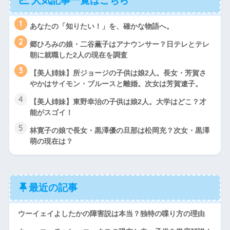
人気記事一覧はこちら
1
あなたの「知りたい！」を、確かな物語へ。
2
郷ひろみの娘・二谷薫子はアナウンサー？日テレとテレ
朝に就職した2人の現在を調査
3
【美人姉妹】所ジョージの子供は娘2人。長女・芳賀さ
やかはサイモン・ブルースと離婚。次女は芳賀遼子。
4
【美人姉妹】東野幸治の子供は娘2人。大学はどこ？才
能がスゴイ！
5
林寛子の娘で長女・黒澤優の旦那は松岡充？次女・黒澤
萌の現在は？
最近の記事
ウーイェイよしたかの障害説は本当？独特の喋り方の理由