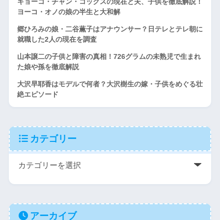
キョーコ・チャン・コックスの現在と夫、子供を徹底解説！
ヨーコ・オノの娘の半生と大和解
郷ひろみの娘・二谷薫子はアナウンサー？日テレとテレ朝に
就職した2人の現在を調査
山本譲二の子供と障害の真相！726グラムの未熟児で生まれ
た娘や孫を徹底解説
大沢早耶香はモデルで何者？大沢樹生の嫁・子供をめぐる壮
絶エピソード
カテゴリー
アーカイブ