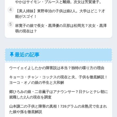
やかはサイモン・ブルースと離婚。次女は芳賀遼子。
4
【美人姉妹】東野幸治の子供は娘2人。大学はどこ？才
能がスゴイ！
5
林寛子の娘で長女・黒澤優の旦那は松岡充？次女・黒澤
萌の現在は？
最近の記事
ウーイェイよしたかの障害説は本当？独特の喋り方の理由
キョーコ・チャン・コックスの現在と夫、子供を徹底解説！
ヨーコ・オノの娘の半生と大和解
郷ひろみの娘・二谷薫子はアナウンサー？日テレとテレ朝に
就職した2人の現在を調査
山本譲二の子供と障害の真相！726グラムの未熟児で生まれ
た娘や孫を徹底解説