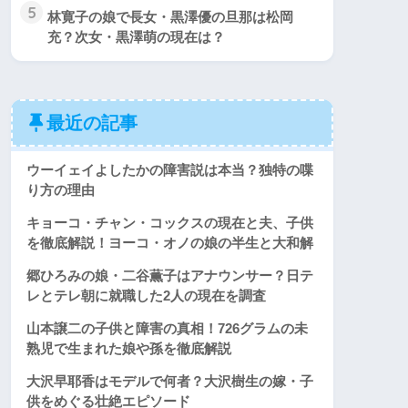
5
林寛子の娘で長女・黒澤優の旦那は松岡
充？次女・黒澤萌の現在は？
最近の記事
ウーイェイよしたかの障害説は本当？独特の喋
り方の理由
キョーコ・チャン・コックスの現在と夫、子供
を徹底解説！ヨーコ・オノの娘の半生と大和解
郷ひろみの娘・二谷薫子はアナウンサー？日テ
レとテレ朝に就職した2人の現在を調査
山本譲二の子供と障害の真相！726グラムの未
熟児で生まれた娘や孫を徹底解説
大沢早耶香はモデルで何者？大沢樹生の嫁・子
供をめぐる壮絶エピソード