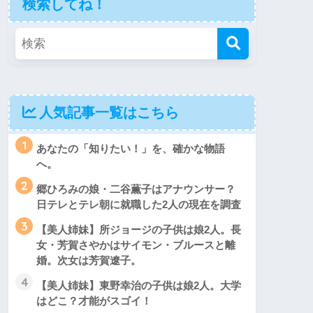
検索してね！
人気記事一覧はこちら
1
あなたの「知りたい！」を、確かな物語
へ。
2
郷ひろみの娘・二谷薫子はアナウンサー？
日テレとテレ朝に就職した2人の現在を調査
3
【美人姉妹】所ジョージの子供は娘2人。長
女・芳賀さやかはサイモン・ブルースと離
婚。次女は芳賀遼子。
4
【美人姉妹】東野幸治の子供は娘2人。大学
はどこ？才能がスゴイ！