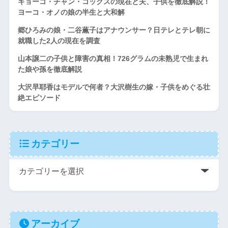
キョーコ・チャン・コックスの現在と夫、子供を徹底解説！
ヨーコ・オノの娘の半生と大和解
郷ひろみの娘・二谷薫子はアナウンサー？日テレとテレ朝に
就職した2人の現在を調査
山本譲二の子供と障害の真相！726グラムの未熟児で生まれ
た娘や孫を徹底解説
大沢早耶香はモデルで何者？大沢樹生の嫁・子供をめぐる壮
絶エピソード
カテゴリー
アーカイブ