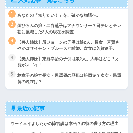
人気記事一覧はこちら
1
あなたの「知りたい！」を、確かな物語へ。
2
郷ひろみの娘・二谷薫子はアナウンサー？日テレとテレ
朝に就職した2人の現在を調査
3
【美人姉妹】所ジョージの子供は娘2人。長女・芳賀さ
やかはサイモン・ブルースと離婚。次女は芳賀遼子。
4
【美人姉妹】東野幸治の子供は娘2人。大学はどこ？才
能がスゴイ！
5
林寛子の娘で長女・黒澤優の旦那は松岡充？次女・黒澤
萌の現在は？
最近の記事
ウーイェイよしたかの障害説は本当？独特の喋り方の理由