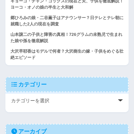
キョーコ・チャン・コックスの現在と夫、子供を徹底解説！
ヨーコ・オノの娘の半生と大和解
郷ひろみの娘・二谷薫子はアナウンサー？日テレとテレ朝に
就職した2人の現在を調査
山本譲二の子供と障害の真相！726グラムの未熟児で生まれ
た娘や孫を徹底解説
大沢早耶香はモデルで何者？大沢樹生の嫁・子供をめぐる壮
絶エピソード
カテゴリー
アーカイブ