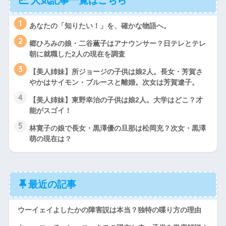
人気記事一覧はこちら
1
あなたの「知りたい！」を、確かな物語へ。
2
郷ひろみの娘・二谷薫子はアナウンサー？日テレとテレ
朝に就職した2人の現在を調査
3
【美人姉妹】所ジョージの子供は娘2人。長女・芳賀さ
やかはサイモン・ブルースと離婚。次女は芳賀遼子。
4
【美人姉妹】東野幸治の子供は娘2人。大学はどこ？才
能がスゴイ！
5
林寛子の娘で長女・黒澤優の旦那は松岡充？次女・黒澤
萌の現在は？
最近の記事
ウーイェイよしたかの障害説は本当？独特の喋り方の理由