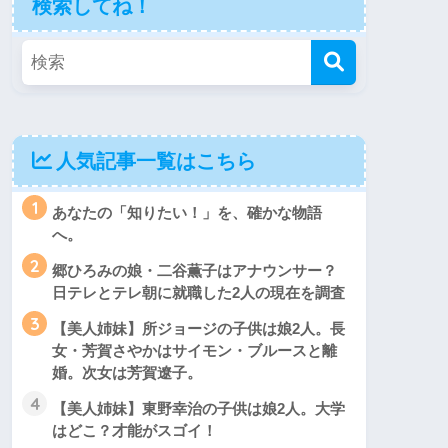
検索してね！
人気記事一覧はこちら
1
あなたの「知りたい！」を、確かな物語
へ。
2
郷ひろみの娘・二谷薫子はアナウンサー？
日テレとテレ朝に就職した2人の現在を調査
3
【美人姉妹】所ジョージの子供は娘2人。長
女・芳賀さやかはサイモン・ブルースと離
婚。次女は芳賀遼子。
4
【美人姉妹】東野幸治の子供は娘2人。大学
はどこ？才能がスゴイ！