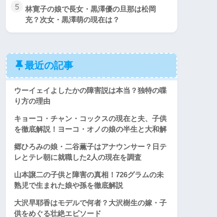
5
林寛子の娘で長女・黒澤優の旦那は松岡
充？次女・黒澤萌の現在は？
最近の記事
ウーイェイよしたかの障害説は本当？独特の喋
り方の理由
キョーコ・チャン・コックスの現在と夫、子供
を徹底解説！ヨーコ・オノの娘の半生と大和解
郷ひろみの娘・二谷薫子はアナウンサー？日テ
レとテレ朝に就職した2人の現在を調査
山本譲二の子供と障害の真相！726グラムの未
熟児で生まれた娘や孫を徹底解説
大沢早耶香はモデルで何者？大沢樹生の嫁・子
供をめぐる壮絶エピソード