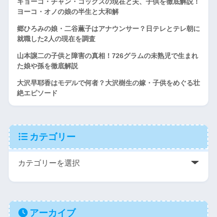
キョーコ・チャン・コックスの現在と夫、子供を徹底解説！
ヨーコ・オノの娘の半生と大和解
郷ひろみの娘・二谷薫子はアナウンサー？日テレとテレ朝に
就職した2人の現在を調査
山本譲二の子供と障害の真相！726グラムの未熟児で生まれ
た娘や孫を徹底解説
大沢早耶香はモデルで何者？大沢樹生の嫁・子供をめぐる壮
絶エピソード
カテゴリー
アーカイブ