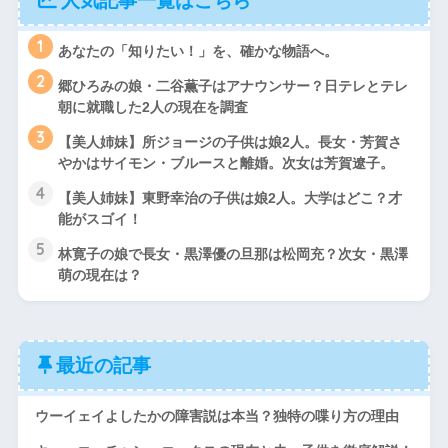
人気記事一覧はこちら
1
あなたの「知りたい！」を、確かな物語へ。
2
郷ひろみの娘・二谷薫子はアナウンサー？日テレとテレ
朝に就職した2人の現在を調査
3
【美人姉妹】所ジョージの子供は娘2人。長女・芳賀さ
やかはサイモン・ブルースと離婚。次女は芳賀遼子。
4
【美人姉妹】東野幸治の子供は娘2人。大学はどこ？才
能がスゴイ！
5
林寛子の娘で長女・黒澤優の旦那は松岡充？次女・黒澤
萌の現在は？
最近の記事
ウーイェイよしたかの障害説は本当？独特の喋り方の理由