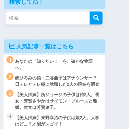
検索してね！
人気記事一覧はこちら
1
あなたの「知りたい！」を、確かな物語
へ。
2
郷ひろみの娘・二谷薫子はアナウンサー？
日テレとテレ朝に就職した2人の現在を調査
3
【美人姉妹】所ジョージの子供は娘2人。長
女・芳賀さやかはサイモン・ブルースと離
婚。次女は芳賀遼子。
4
【美人姉妹】東野幸治の子供は娘2人。大学
はどこ？才能がスゴイ！