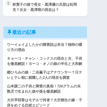
5
林寛子の娘で長女・黒澤優の旦那は松岡
充？次女・黒澤萌の現在は？
最近の記事
ウーイェイよしたかの障害説は本当？独特の喋
り方の理由
キョーコ・チャン・コックスの現在と夫、子供
を徹底解説！ヨーコ・オノの娘の半生と大和解
郷ひろみの娘・二谷薫子はアナウンサー？日テ
レとテレ朝に就職した2人の現在を調査
山本譲二の子供と障害の真相！726グラムの未
熟児で生まれた娘や孫を徹底解説
大沢早耶香はモデルで何者？大沢樹生の嫁・子
供をめぐる壮絶エピソード