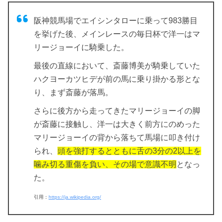
阪神競馬場でエイシンタローに乗って983勝目
を挙げた後、メインレースの毎日杯で洋一はマ
リージョーイに騎乗した。
最後の直線において、斎藤博美が騎乗していた
ハクヨーカツヒデが前の馬に乗り掛かる形とな
り、まず斎藤が落馬。
さらに後方から走ってきたマリージョーイの脚
が斎藤に接触し、洋一は大きく前方にのめった
マリージョーイの背から落ちて
馬場に叩き付け
られ、
頭を強打するとともに舌の3分の2以上を
噛み切る重傷を負い、その場で意識不明
となっ
た。
引用：
https://ja.wikipedia.org/