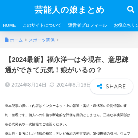
芸能人の娘まとめ
HOME
このサイトについて
運営者プロフィール
お役立ちリ
ホーム
スポーツ関係
【2024最新】福永洋一は今現在、意思疎
通ができて元気！娘がいるの？
2024年8月14日
2024年8月16日
※本記事の扱い：内容はインターネット上の報道・番組・SNS等の公開情報の要
約・整理です。個人への中傷や断定的な評価を目的としません。正確な事実関係は
各公式発表や一次情報でご確認ください。
※出典・参考にした情報の種類：テレビ番組の発言要約、SNS投稿の引用、ウェブ