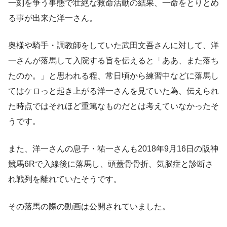
一刻を争う事態で壮絶な救命活動の結果、一命をとりとめ
る事が出来た洋一さん。
奥様や騎手・調教師をしていた武田文吾さんに対して、洋
一さんが落馬して入院する旨を伝えると「ああ、また落ち
たのか。」と思われる程、常日頃から練習中などに落馬し
てはケロっと起き上がる洋一さんを見ていた為、伝えられ
た時点ではそれほど重篤なものだとは考えていなかったそ
うです。
また、洋一さんの
息子・祐一さんも2018年9月16日の阪神
競馬6Rで入線後に落馬
し、
頭蓋骨骨折、気脳症
と診断さ
れ戦列を離れていたそうです。
その落馬の際の動画は公開されていました。