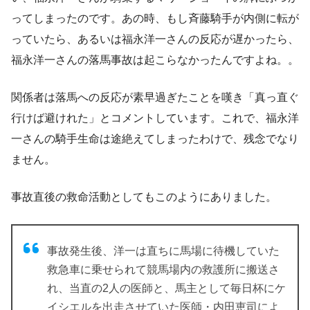
ってしまったのです。あの時、もし斉藤騎手が内側に転が
っていたら、あるいは福永洋一さんの反応が遅かったら、
福永洋一さんの落馬事故は起こらなかったんですよね。。
関係者は落馬への反応が素早過ぎたことを嘆き「真っ直ぐ
行けば避けれた」とコメントしています。これで、福永洋
一さんの騎手生命は途絶えてしまったわけで、残念でなり
ません。
事故直後の救命活動としてもこのようにありました。
事故発生後、洋一は直ちに馬場に待機していた
救急車に乗せられて競馬場内の救護所に搬送さ
れ、当直の2人の医師と、馬主として毎日杯にケ
イシエルを出走させていた医師・内田恵司によ