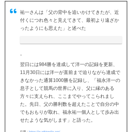
祐一さんは「父の背中を追いかけてきたが、近
付くにつれ色々と見えてきて、最初より遠ざか
ったようにも思えた」と述べた
。
翌日には984勝を達成して洋一の記録を更新、
11月30日には洋一が直前まで迫りながら達成で
きなかった通算1000勝を記録し、「
福永洋一の
息子として競馬の世界に入り、父に縁のある
方々に支えられ、ここまでやってこられまし
た
。先日、父の勝利数を超えたことで自分の中
でもおもりが取れ、福永祐一個人として歩み出
せたような気がします」と語った。
引用：
https://ja.wikipedia.org/