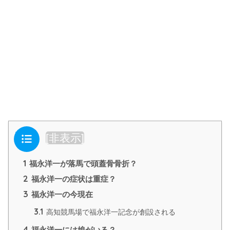
目次
[
非表示
]
1
福永洋一が落馬で頭蓋骨骨折？
2
福永洋一の症状は重症？
3
福永洋一の今現在
3.1
高知競馬場で福永洋一記念が創設される
4
福永洋一には娘がいる？