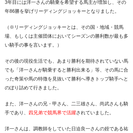
3年目には洋一さんの騎乗を希望する馬主が増加し、その
年86勝を挙げ
リーディングジョッキー
となりました。
（※リーディングジョッキーとは、その国・地域・競馬
場、もしくは主催団体においてシーズンの勝利数が最も多
い騎手の事を言います。）
その後の現役生活でも、あまり勝利を期待されていない馬
でも
「洋一さんが騎乗すると勝利出来る」
等、その馬に合
った奇策や馬の特徴を見抜いて勝利へ導きトップ騎手へと
のぼり詰めて行きました。
また、洋一さんの兄・甲さん、二三雄さん、尚武さんも騎
手であり、
四兄弟で競馬界で活躍
されていました。
洋一さんは、調教師をしていた
日迫良一さんの姪である祐