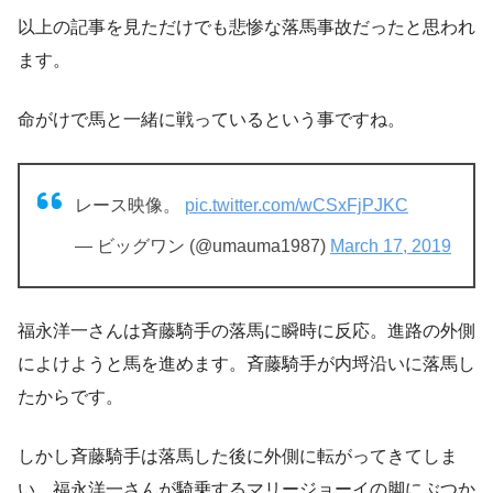
以上の記事を見ただけでも
悲惨な落馬事故だった
と思われ
ます。
命がけで馬と一緒に戦っているという事ですね。
レース映像。
pic.twitter.com/wCSxFjPJKC
— ビッグワン (@umauma1987)
March 17, 2019
福永洋一さんは斉藤騎手の落馬に瞬時に反応。進路の外側
によけようと馬を進めます。斉藤騎手が内埒沿いに落馬し
たからです。
しかし斉藤騎手は落馬した後に外側に転がってきてしま
い、福永洋一さんが騎乗するマリージョーイの脚にぶつか