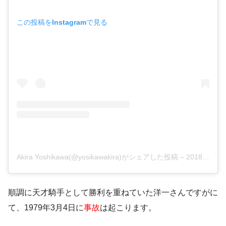
この投稿をInstagramで見る
Akira Yoshikawa(@yosikawakira)がシェアした投稿
–
2018年 6月月7日午前4時37分PDT
順調に天才騎手として勝利を重ねていた洋一さんですがに
て、1979年3月4日に
事故
は起こります。