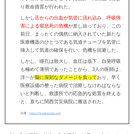
り救命措置が行われた。
しかし
舌からの出血が気管に流れ込み、呼吸障
害による窒息死の危機
が差し迫っており、この
前日、まったくの偶然に納入されていた新たな
医療機器のひとつである気道チューブを気管に
挿入して気道の確保を行い、危機を回避した。
しかし、瞳孔は散大し、血圧は低下、自発呼吸
も極めて薄弱であったことから、3人の医師は、
洋一が
脳に深刻なダメージを負って
おり、早く
医療設備の整った病院で治療しなければならな
いと判断し、救護所での応急的な処置を終える
と、直ちに関西労災病院に搬送された。
引用：
https://ja.wikipedia.org/