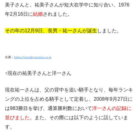
美子さん
と、祐美子さんが短大在学中に知り合い、1976
年2月16日に
結婚
されました。
その年の12月9日、長男・祐一さんが誕生
しました。
出典：
https://yomidr.yomiuri.co.jp
↑現在の祐美子さんと洋一さん
現在祐一さんは、
父の背中を追い騎手となり
、毎年ランキ
ングの上位を占める騎手として定着し、2008年9月27日に
は983勝目を挙げ、通算勝利数において
洋一さんの記録に
並びました。
また、その際には以下のように話していま
す。