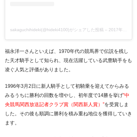
sakaguchihideki(@hideki4100)がシェアした投稿
–
2017年 8月月4日午前5時03分PDT
福永洋一さんといえば、1970年代の競馬界で伝説を残し
た天才騎手として知られ、現在活躍している
武豊騎手をも
凌ぐ人気と評価
がありました。
1996年3月2日に新人騎手として初騎乗を迎えてからみる
みるうちに勝利の回数を増やし、初年度で14勝を挙げ
”中
央競馬関西放送記者クラブ賞（関西新人賞）”
を受賞しま
した。その後も順調に勝利を積み重ね地位を獲得していき
ます。