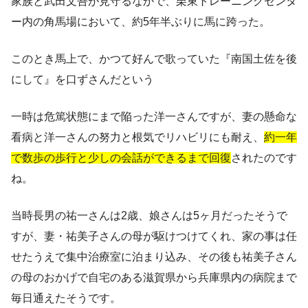
家族と武田文吾が見守るなかで、栗東トレーニングセンタ
ー内の角馬場において、約5年半ぶりに馬に跨った。
このとき馬上で、かつて好んで歌っていた『南国土佐を後
にして』を口ずさんだという
一時は危篤状態
にまで陥った洋一さんですが、妻の懸命な
看病と洋一さんの努力と根気でリハビリにも耐え、
約一年
で数歩の歩行と少しの会話ができるまで回復
されたのです
ね。
当時長男の祐一さんは2歳、娘さんは5ヶ月だったそうで
すが、妻・祐美子さんの母が駆けつけてくれ、家の事は任
せたうえで集中治療室に泊まり込み、その後も祐美子さん
の母のおかげで自宅のある滋賀県から兵庫県内の病院まで
毎日通えたそうです。