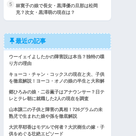
5
林寛子の娘で長女・黒澤優の旦那は松岡
充？次女・黒澤萌の現在は？
最近の記事
ウーイェイよしたかの障害説は本当？独特の喋
り方の理由
キョーコ・チャン・コックスの現在と夫、子供
を徹底解説！ヨーコ・オノの娘の半生と大和解
郷ひろみの娘・二谷薫子はアナウンサー？日テ
レとテレ朝に就職した2人の現在を調査
山本譲二の子供と障害の真相！726グラムの未
熟児で生まれた娘や孫を徹底解説
大沢早耶香はモデルで何者？大沢樹生の嫁・子
供をめぐる壮絶エピソード