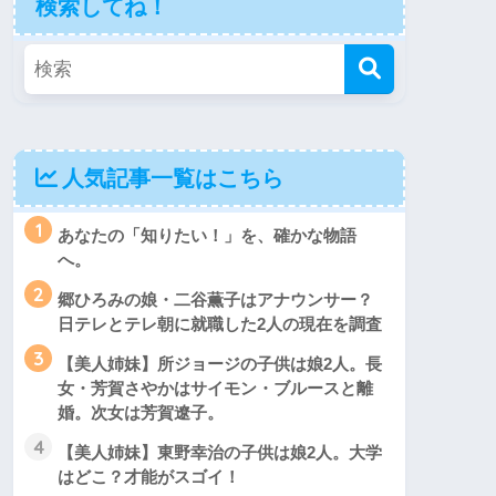
検索してね！
人気記事一覧はこちら
1
あなたの「知りたい！」を、確かな物語
へ。
2
郷ひろみの娘・二谷薫子はアナウンサー？
日テレとテレ朝に就職した2人の現在を調査
3
【美人姉妹】所ジョージの子供は娘2人。長
女・芳賀さやかはサイモン・ブルースと離
婚。次女は芳賀遼子。
4
【美人姉妹】東野幸治の子供は娘2人。大学
はどこ？才能がスゴイ！