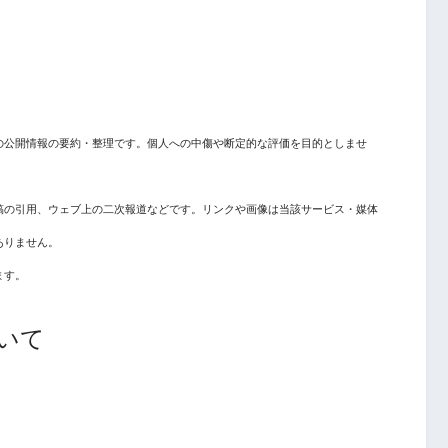
の公開情報の要約・整理です。個人への中傷や断定的な評価を目的としませ
稿の引用、ウェブ上の二次報道などです。リンクや画像は当該サービス・媒体
ありません。
ます。
いて