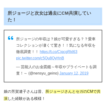
所ジョージと次女は過去にCM共演してい
た！
所ジョージの年収は？娘が可愛すぎる？？愛車
コレクションが凄くて驚き！！気になる年収を
徹底調査！！
https://t.co/CjqcgRkl63
pic.twitter.com/c5Qu8QyHnB
— 芸能人のお金図鑑～年収やプライベートを調
査！～ (@nensyu_geino)
January 12, 2019
娘の芳賀遼子さんは昔、
所ジョージさんとセガのCMで共
演
した経験がある模様！