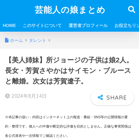
芸能人の娘まとめ
HOME
このサイトについて
運営者プロフィール
お役立ちリ
ホーム
タレント
【美人姉妹】所ジョージの子供は娘2人。
長女・芳賀さやかはサイモン・ブルース
と離婚。次女は芳賀遼子。
2024年8月14日
※本記事の扱い：内容はインターネット上の報道・番組・SNS等の公開情報の要
約・整理です。個人への中傷や断定的な評価を目的としません。正確な事実関係は
各公式発表や一次情報でご確認ください。