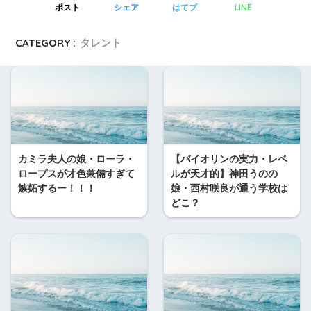
LINE
ポスト
シェア
はてブ
CATEGORY :
タレント
カミラ夫人の娘・ローラ・
【バイオリンの実力・レベ
ロープスが才色兼備すぎて
ルが天才的】神田うのの
嫉妬するー！！！
娘・西村咲良が通う学校は
どこ？