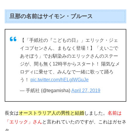
旦那の名前はサイモン・ブルース
【「手紙社の『こどもの日』」エリック・ジェ
イコブセンさん、まもなく登場！】「えいごで
あそぼう」でお馴染みのエリックさんのステー
ジが、間も無く12時半からスタート！ 陽気なメ
ロディに乗せて、みんなで一緒に歌って踊ろ
う！
pic.twitter.com/hELgIWGuJe
— 手紙社 (@tegamisha)
April 27, 2019
長女は
オーストラリア人の男性と結婚
しました。
名前は
「エリック」さん
と言われていたのですが、これはガセネ
タ。