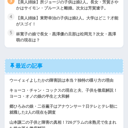
3
【美人姉妹】所ジョージの子供は娘2人。長女・芳賀さや
かはサイモン・ブルースと離婚。次女は芳賀遼子。
4
【美人姉妹】東野幸治の子供は娘2人。大学はどこ？才能
がスゴイ！
5
林寛子の娘で長女・黒澤優の旦那は松岡充？次女・黒澤
萌の現在は？
最近の記事
ウーイェイよしたかの障害説は本当？独特の喋り方の理由
キョーコ・チャン・コックスの現在と夫、子供を徹底解説！
ヨーコ・オノの娘の半生と大和解
郷ひろみの娘・二谷薫子はアナウンサー？日テレとテレ朝に
就職した2人の現在を調査
山本譲二の子供と障害の真相！726グラムの未熟児で生まれ