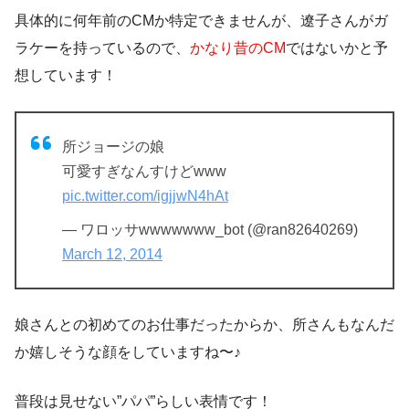
具体的に何年前のCMか特定できませんが、遼子さんがガ
ラケーを持っているので、
かなり昔のCM
ではないかと予
想しています！
所ジョージの娘
可愛すぎなんすけどwww
pic.twitter.com/igjjwN4hAt
— ワロッサwwwwwww_bot (@ran82640269)
March 12, 2014
娘さんとの初めてのお仕事だったからか、
所さんもなんだ
か嬉しそう
な顔をしていますね〜♪
普段は見せない”パパ”らしい表情です！