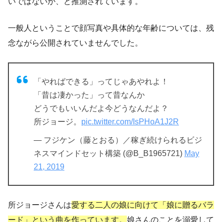
いではないか、と推測されています。
一般人
ということで顔写真や具体的な年齢については、残
念ながら公開されていませんでした。
「やればできる」ってじゃあやれよ！
「昔は凄かった」って昔なんか
どうでもいいんだよ今どうなんだよ？
所ジョージ。
pic.twitter.com/IsPHoA1J2R
— フジケン（藤とおる）／稼ぎ続けられるビジ
ネスマインドセット構築 (@B_B1965721)
May
21, 2019
所ジョージさんは
愛する二人の娘に向けて「娘に贈るバラ
ード」という曲を作っています。
娘さんのことを溺愛して