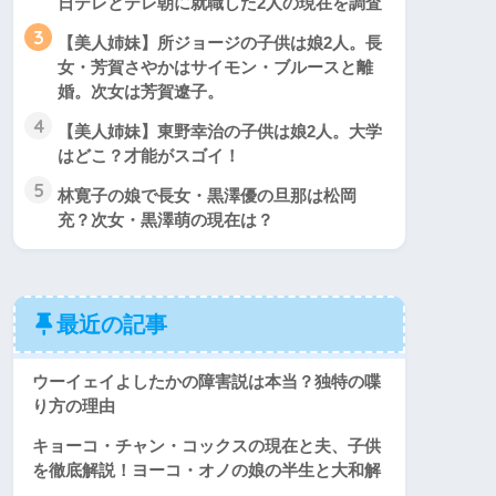
日テレとテレ朝に就職した2人の現在を調査
3
【美人姉妹】所ジョージの子供は娘2人。長
女・芳賀さやかはサイモン・ブルースと離
婚。次女は芳賀遼子。
4
【美人姉妹】東野幸治の子供は娘2人。大学
はどこ？才能がスゴイ！
5
林寛子の娘で長女・黒澤優の旦那は松岡
充？次女・黒澤萌の現在は？
最近の記事
ウーイェイよしたかの障害説は本当？独特の喋
り方の理由
キョーコ・チャン・コックスの現在と夫、子供
を徹底解説！ヨーコ・オノの娘の半生と大和解