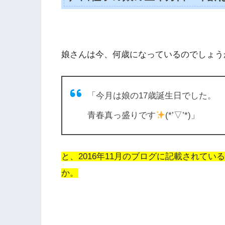
娘さんは今、何歳になっているのでしょう
「今月は娘の17歳誕生日でした。
青春真っ盛りです
(*’▽’*)」
と、2016年11月のブログに記載されている
か。