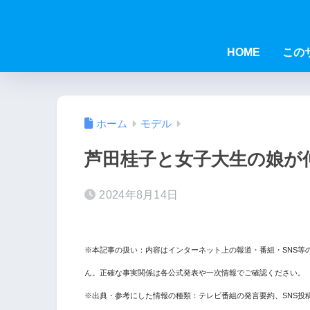
HOME
この
ホーム
モデル
芦田桂子と女子大生の娘が
2024年8月14日
※本記事の扱い：内容はインターネット上の報道・番組・SNS等
ん。正確な事実関係は各公式発表や一次情報でご確認ください。
※出典・参考にした情報の種類：テレビ番組の発言要約、SNS投