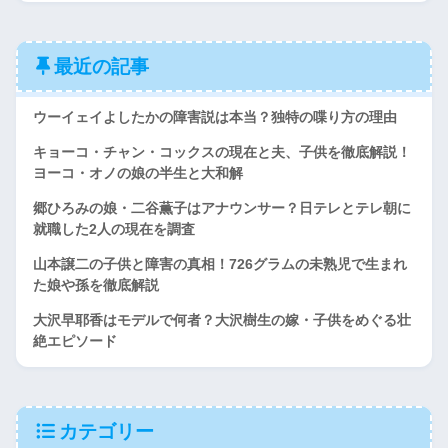
最近の記事
ウーイェイよしたかの障害説は本当？独特の喋り方の理由
キョーコ・チャン・コックスの現在と夫、子供を徹底解説！
ヨーコ・オノの娘の半生と大和解
郷ひろみの娘・二谷薫子はアナウンサー？日テレとテレ朝に
就職した2人の現在を調査
山本譲二の子供と障害の真相！726グラムの未熟児で生まれ
た娘や孫を徹底解説
大沢早耶香はモデルで何者？大沢樹生の嫁・子供をめぐる壮
絶エピソード
カテゴリー