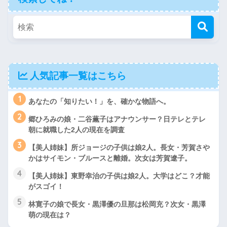
人気記事一覧はこちら
1
あなたの「知りたい！」を、確かな物語へ。
2
郷ひろみの娘・二谷薫子はアナウンサー？日テレとテレ
朝に就職した2人の現在を調査
3
【美人姉妹】所ジョージの子供は娘2人。長女・芳賀さや
かはサイモン・ブルースと離婚。次女は芳賀遼子。
4
【美人姉妹】東野幸治の子供は娘2人。大学はどこ？才能
がスゴイ！
5
林寛子の娘で長女・黒澤優の旦那は松岡充？次女・黒澤
萌の現在は？