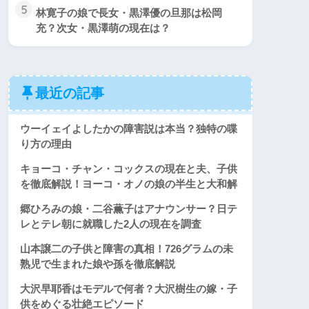
5
林寛子の娘で長女・黒澤優の旦那は松岡
充？次女・黒澤萌の現在は？
最近の記事
ウーイェイよしたかの障害説は本当？独特の喋
り方の理由
キョーコ・チャン・コックスの現在と夫、子供
を徹底解説！ヨーコ・オノの娘の半生と大和解
郷ひろみの娘・二谷薫子はアナウンサー？日テ
レとテレ朝に就職した2人の現在を調査
山本譲二の子供と障害の真相！726グラムの未
熟児で生まれた娘や孫を徹底解説
大沢早耶香はモデルで何者？大沢樹生の嫁・子
供をめぐる壮絶エピソード