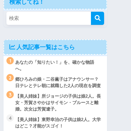
検索してね！
人気記事一覧はこちら
1
あなたの「知りたい！」を、確かな物語
へ。
2
郷ひろみの娘・二谷薫子はアナウンサー？
日テレとテレ朝に就職した2人の現在を調査
3
【美人姉妹】所ジョージの子供は娘2人。長
女・芳賀さやかはサイモン・ブルースと離
婚。次女は芳賀遼子。
4
【美人姉妹】東野幸治の子供は娘2人。大学
はどこ？才能がスゴイ！