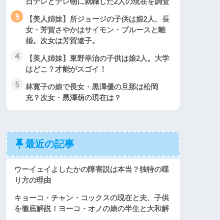
日テレとテレ朝に就職した2人の現在を調査
3
【美人姉妹】所ジョージの子供は娘2人。長
女・芳賀さやかはサイモン・ブルースと離
婚。次女は芳賀遼子。
4
【美人姉妹】東野幸治の子供は娘2人。大学
はどこ？才能がスゴイ！
5
林寛子の娘で長女・黒澤優の旦那は松岡
充？次女・黒澤萌の現在は？
最近の記事
ウーイェイよしたかの障害説は本当？独特の喋
り方の理由
キョーコ・チャン・コックスの現在と夫、子供
を徹底解説！ヨーコ・オノの娘の半生と大和解