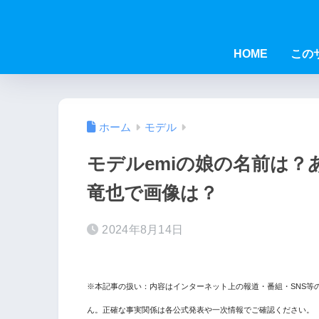
HOME
この
ホーム
モデル
モデルemiの娘の名前は
竜也で画像は？
2024年8月14日
※本記事の扱い：内容はインターネット上の報道・番組・SNS等
ん。正確な事実関係は各公式発表や一次情報でご確認ください。