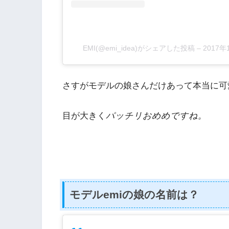
EMI(@emi_idea)がシェアした投稿
–
2017
さすがモデルの娘さんだけあって本当に可愛
目が大きく
パッチリおめめですね。
モデルemiの娘の名前は？