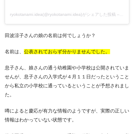
ryokotanami.idea(@ryokotanami.idea)がシェアした投稿
–
2018
田波涼子さんの娘の名前は何でしょうか？
名前は、
公表されておらず分かりませんでした。
息子さん、娘さんの通う幼稚園や小学校は公開されていま
せんが、息子さんの入学式が４月１１日だったということ
から
私立の小学校
に通っているということが予想されまし
た。
噂によると慶応が有力な情報
のようですが、実際の正しい
情報はわかっていない状態です。