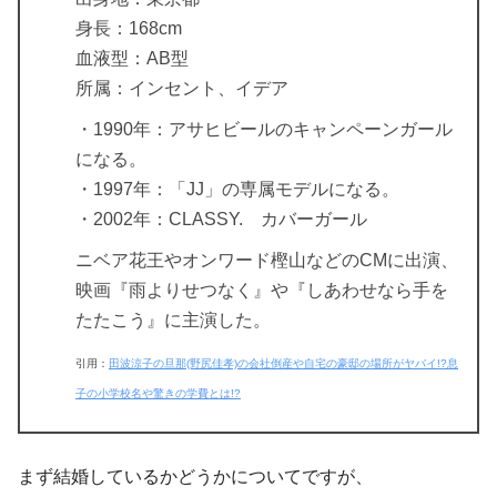
身長：168cm
血液型：AB型
所属：インセント、イデア
・1990年：アサヒビールのキャンペーンガール
になる。
・1997年：「JJ」の専属モデルになる。
・2002年：CLASSY. カバーガール
ニベア花王やオンワード樫山などのCMに出演、
映画『雨よりせつなく』や『しあわせなら手を
たたこう』に主演した。
引用：
田波涼子の旦那(野尻佳孝)の会社倒産や自宅の豪邸の場所がヤバイ!?息
子の小学校名や驚きの学費とは!?
まず結婚しているかどうかについてですが、