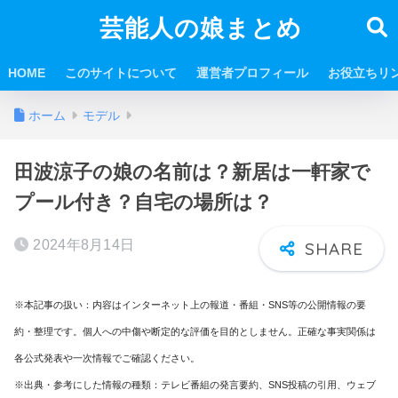
芸能人の娘まとめ
HOME
このサイトについて
運営者プロフィール
お役立ちリ
ホーム
モデル
田波涼子の娘の名前は？新居は一軒家で
プール付き？自宅の場所は？
2024年8月14日
※本記事の扱い：内容はインターネット上の報道・番組・SNS等の公開情報の要
約・整理です。個人への中傷や断定的な評価を目的としません。正確な事実関係は
各公式発表や一次情報でご確認ください。
※出典・参考にした情報の種類：テレビ番組の発言要約、SNS投稿の引用、ウェブ