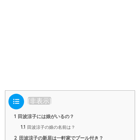
目次
[
非表示
]
1
田波涼子には娘がいるの？
1.1
田波涼子の娘の名前は？
2
田波涼子の新居は一軒家でプール付き？