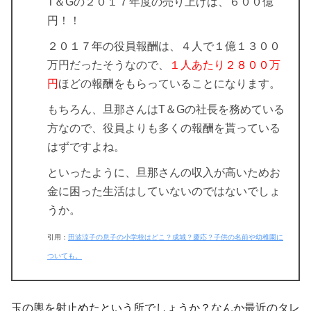
T＆Gの２０１７年度の売り上げは、６００億
円！！
２０１７年の役員報酬
は、４人で１億１３００
万円だったそうなので、
１人あたり２８００万
円
ほどの報酬をもらっていることになります。
もちろん、
旦那さん
は
T＆Gの社長
を務めている
方なので、
役員よりも多くの報酬を貰っている
はず
ですよね。
といったように、
旦那さんの収入が高いためお
金に困った生活はしていない
のではないでしょ
うか。
引用：
田波涼子の息子の小学校はどこ？成城？慶応？子供の名前や幼稚園に
ついても。
玉の輿を射止めたという所でしょうか？なんか最近のタレ