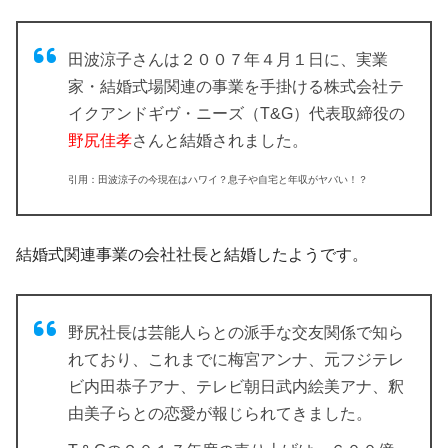
田波涼子さんは
２００７年４月１日
に、実業
家・結婚式場関連の事業を手掛ける株式会社テ
イクアンドギヴ・ニーズ（T&G）
代表取締役
の
野尻佳孝
さんと
結婚
されました。
引用：田波涼子の今現在はハワイ？息子や自宅と年収がヤバい！？
結婚式関連事業の会社社長と結婚したようです。
野尻社長
は
芸能人らとの派手な交友関係
で知ら
れており、これまでに梅宮アンナ、元フジテレ
ビ内田恭子アナ、テレビ朝日武内絵美アナ、釈
由美子らとの
恋愛
が報じられてきました。