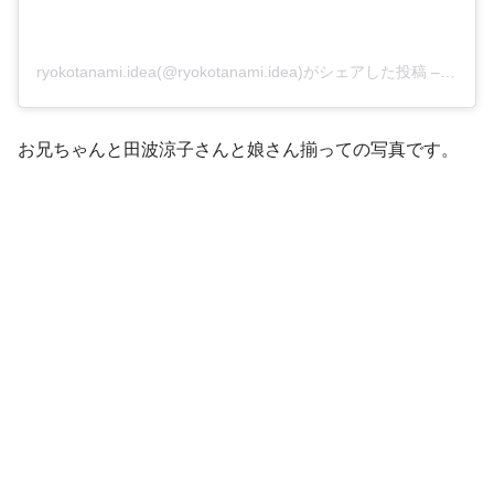
ryokotanami.idea(@ryokotanami.idea)がシェアした投稿
–
2017
お兄ちゃんと田波涼子さんと娘さん揃っての写真です。