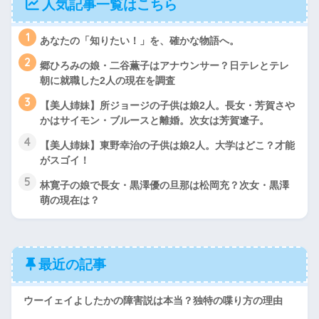
人気記事一覧はこちら
1
あなたの「知りたい！」を、確かな物語へ。
2
郷ひろみの娘・二谷薫子はアナウンサー？日テレとテレ
朝に就職した2人の現在を調査
3
【美人姉妹】所ジョージの子供は娘2人。長女・芳賀さや
かはサイモン・ブルースと離婚。次女は芳賀遼子。
4
【美人姉妹】東野幸治の子供は娘2人。大学はどこ？才能
がスゴイ！
5
林寛子の娘で長女・黒澤優の旦那は松岡充？次女・黒澤
萌の現在は？
最近の記事
ウーイェイよしたかの障害説は本当？独特の喋り方の理由