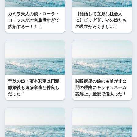
カミラ夫人の娘・ローラ・
【結婚して立派な社会人
ロープスが才色兼備すぎて
に】ビッグダディの娘たち
嫉妬するー！！！
の現在がたくましい！
千秋の娘・藤本彩華は両親
関根麻里の娘の名前が非公
離婚後も遠藤章造と仲良し
開の理由にキラキラネーム
だった！
説浮上。産後で鬼太った！