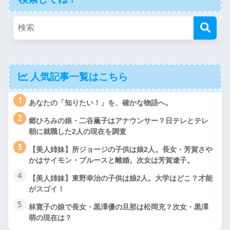
人気記事一覧はこちら
1
あなたの「知りたい！」を、確かな物語へ。
2
郷ひろみの娘・二谷薫子はアナウンサー？日テレとテレ
朝に就職した2人の現在を調査
3
【美人姉妹】所ジョージの子供は娘2人。長女・芳賀さや
かはサイモン・ブルースと離婚。次女は芳賀遼子。
4
【美人姉妹】東野幸治の子供は娘2人。大学はどこ？才能
がスゴイ！
5
林寛子の娘で長女・黒澤優の旦那は松岡充？次女・黒澤
萌の現在は？