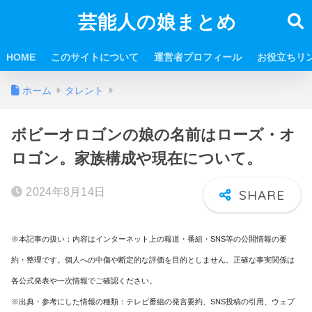
芸能人の娘まとめ
HOME
このサイトについて
運営者プロフィール
お役立ちリ
ホーム
タレント
ボビーオロゴンの娘の名前はローズ・オ
ロゴン。家族構成や現在について。
2024年8月14日
※本記事の扱い：内容はインターネット上の報道・番組・SNS等の公開情報の要
約・整理です。個人への中傷や断定的な評価を目的としません。正確な事実関係は
各公式発表や一次情報でご確認ください。
※出典・参考にした情報の種類：テレビ番組の発言要約、SNS投稿の引用、ウェブ