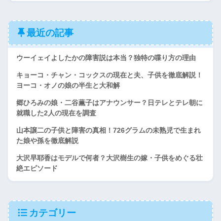
最近の記事
ウーイェイよしたかの障害説は本当？独特の喋り方の理由
キョーコ・チャン・コックスの現在と夫、子供を徹底解説！
ヨーコ・オノの娘の半生と大和解
郷ひろみの娘・二谷薫子はアナウンサー？日テレとテレ朝に
就職した2人の現在を調査
山本譲二の子供と障害の真相！726グラムの未熟児で生まれ
た娘や孫を徹底解説
大沢早耶香はモデルで何者？大沢樹生の嫁・子供をめぐる壮
絶エピソード
カテゴリー