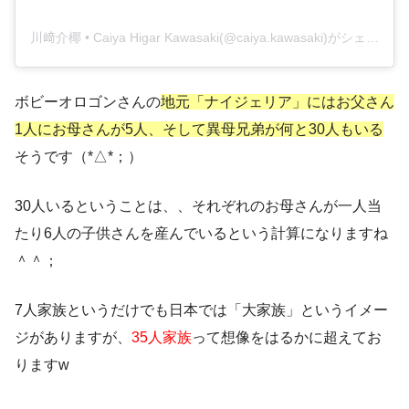
川﨑介椰 • Caiya Higar Kawasaki(@caiya.kawasaki)がシェアした投稿
ボビーオロゴンさんの
地元「ナイジェリア」にはお父さん
1人にお母さんが5人、そして異母兄弟が何と30人もいる
そうです（*△*；）
30人いるということは、、それぞれのお母さんが一人当
たり6人の子供さんを産んでいるという計算になりますね
＾＾；
7人家族というだけでも日本では「大家族」というイメー
ジがありますが、
35人家族
って想像をはるかに超えてお
りますw