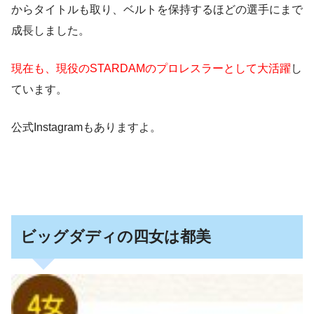
からタイトルも取り、ベルトを保持するほどの選手にまで
成長しました。
現在も、現役のSTARDAMのプロレスラーとして大活躍
し
ています。
公式Instagramもありますよ。
ビッグダディの四女は都美