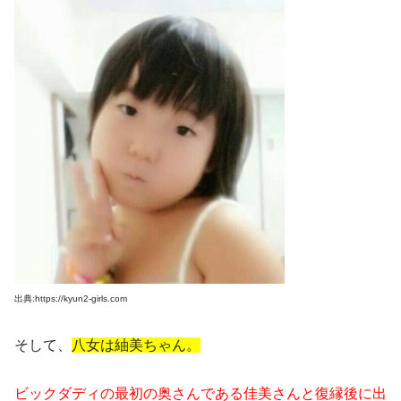
出典:https://kyun2-girls.com
そして、
八女は紬美ちゃん。
ビックダディの最初の奥さんである佳美さんと復縁後に出