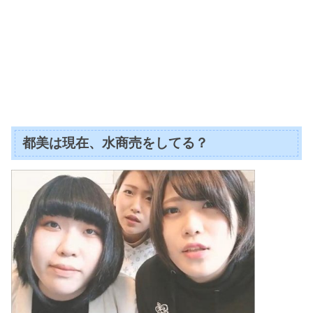
都美は現在、水商売をしてる？