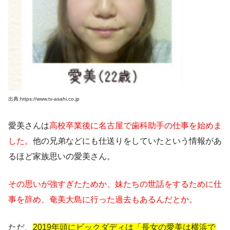
出典:https://www.tv-asahi.co.jp
愛美さんは
高校卒業後に名古屋で歯科助手の仕事を始めま
した。
他の兄弟などにも仕送りをしていたという情報があ
るほど家族思いの愛美さん。
その思いが強すぎたためか、妹たちの世話をするために仕
事を辞め、奄美大島に行った過去もあるんだとか。
ただ、
2019年頭にビックダディは「長女の愛美は横浜で