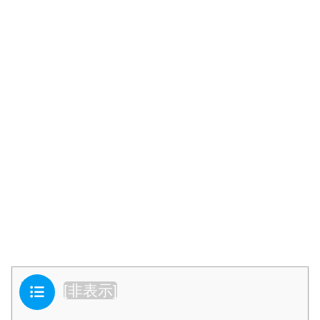
目次
[
非表示
]