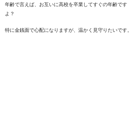
年齢で言えば、お互いに高校を卒業してすぐの年齢です
よ？
特に金銭面で心配になりますが、温かく見守りたいです。