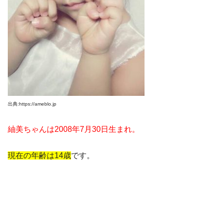
出典:https://ameblo.jp
紬美ちゃんは2008年7月30日生まれ。
現在の年齢は14歳
です。