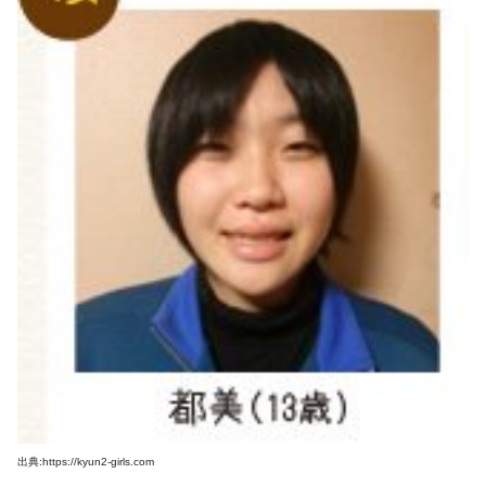
出典:https://kyun2-girls.com