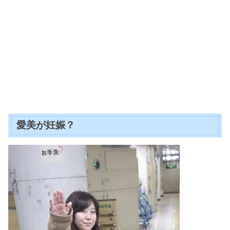
愛美が妊娠？