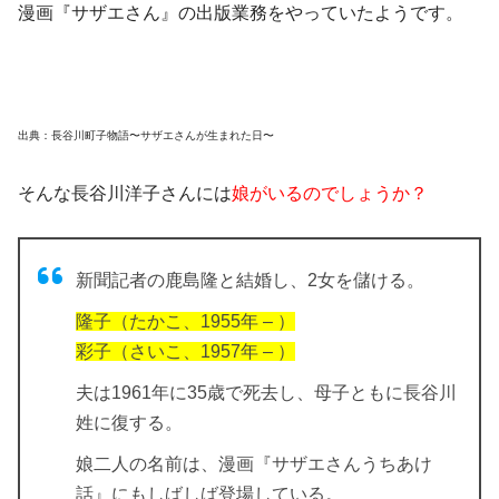
漫画『サザエさん』の
出版業務
をやっていたようです。
出典：長谷川町子物語〜サザエさんが生まれた日〜
そんな長谷川洋子さんには
娘がいるのでしょうか？
新聞記者
の
鹿島隆と結婚
し、
2女を儲ける
。
隆子（たかこ、1955年 – ）
彩子（さいこ、1957年 – ）
夫は1961年に35歳で死去し、母子ともに長谷川
姓に復する。
娘二人の名前は、漫画『サザエさんうちあけ
話』にもしばしば登場している。