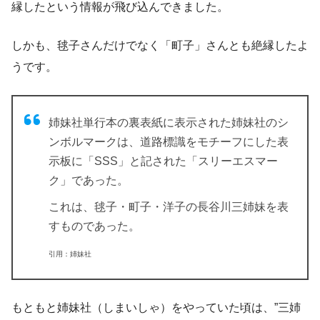
縁した
という情報が飛び込んできました。
しかも、
毬子さんだけでなく「町子」さんとも絶縁
したよ
うです。
姉妹社単行本の裏表紙に表示された姉妹社のシ
ンボルマークは、道路標識をモチーフにした表
示板に「
SSS
」と記された「
スリーエスマー
ク
」であった。
これは、
毬子・町子・洋子の長谷川三姉妹を表
すもの
であった。
引用：姉妹社
もともと
姉妹社（しまいしゃ）をやっていた頃
は、”
三姉