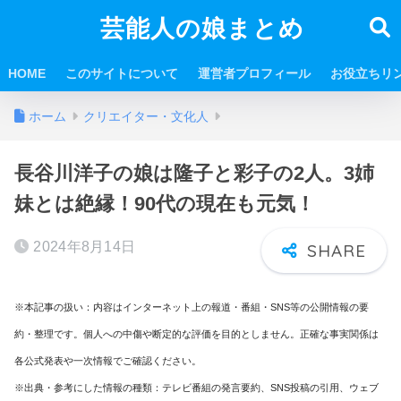
芸能人の娘まとめ
HOME
このサイトについて
運営者プロフィール
お役立ちリ
ホーム
クリエイター・文化人
長谷川洋子の娘は隆子と彩子の2人。3姉
妹とは絶縁！90代の現在も元気！
2024年8月14日
※本記事の扱い：内容はインターネット上の報道・番組・SNS等の公開情報の要
約・整理です。個人への中傷や断定的な評価を目的としません。正確な事実関係は
各公式発表や一次情報でご確認ください。
※出典・参考にした情報の種類：テレビ番組の発言要約、SNS投稿の引用、ウェブ