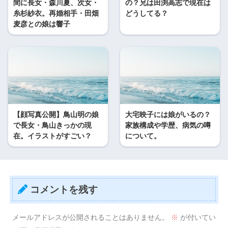
間に長女・森川夏、次女・
の？兄は田渕高志で現在は
糸杉紗衣。再婚相手・田畑
どうしてる？
麦彦との娘は響子
【顔写真公開】鳥山明の娘
大宅映子には娘がいるの？
で長女・鳥山きっかの現
家族構成や学歴、病気の噂
在。イラストがすごい？
について。
コメントを残す
メールアドレスが公開されることはありません。
※
が付いてい