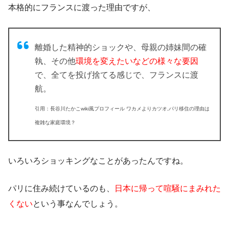
本格的にフランスに渡った理由ですが、
離婚した精神的ショック
や、
母親の姉妹間の確
執
、その他
環境を変えたいなどの様々な要因
で、
全てを投げ捨てる感じで、フランスに渡
航
。
引用：長谷川たかこwiki風プロフィール ワカメよりカツオ,パリ移住の理由は
複雑な家庭環境？
いろいろ
ショッキングなこと
があったんですね。
パリに住み続けているのも、
日本に帰って喧騒にまみれた
くない
という事なんでしょう。