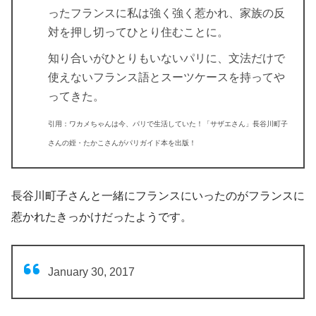
った
フランスに
私は強く強く惹かれ
、家族の反
対を押し切って
ひとり住むことに
。
知り合いがひとりもいないパリに、文法だけで
使えないフランス語とスーツケースを持ってや
ってきた。
引用：ワカメちゃんは今、パリで生活していた！「サザエさん」長谷川町子
さんの姪・たかこさんがパリガイド本を出版！
長谷川町子さんと一緒にフランスにいった
のがフランスに
惹かれたきっかけだったようです。
January 30, 2017