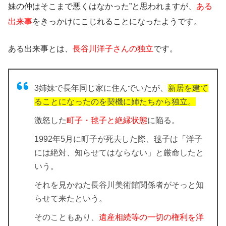
妹の仲はそこまで悪くはなかった
”と思われますが、
ある
出来事
をきっかけにこじれることになったようです。
ある出来事とは、
長谷川洋子さんの独立
です。
3姉妹で長年同じ家に住んでいたが、
新居を建て
ることになったのを契機
に
姉たちから独立
。
激怒した
町子・毬子と絶縁状態
に陥る。
1992年5月に
町子が死去
した際、
毬子
は「
洋子
には絶対、知らせてはならない
」と厳命したと
いう。
それを見かねた
長谷川美術館関係者
がそっと知
らせて来たという。
そのこともあり、
遺産相続等の一切の権利を洋