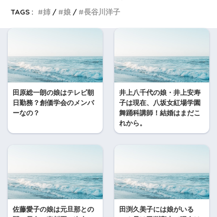
TAGS :
姉
娘
長谷川洋子
田原総一朗の娘はテレビ朝
井上八千代の娘・井上安寿
日勤務？創価学会のメンバ
子は現在、八坂女紅場学園
ーなの？
舞踊科講師！結婚はまだこ
れから。
佐藤愛子の娘は元旦那との
田渕久美子には娘がいる