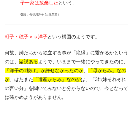
子一家は放棄した
という。
引用：長谷川洋子 (出版業者）
町子・毬子ｖｓ洋子
という構図のようです。
何故、姉たちから独立する事が「絶縁」に繋がるか
という
のは、
諸説ある
ようで、いままで一緒にやってきたのに、
「洋子の1抜け」が許せなかったのか
、
「母がらみ」なの
か
、はたまた
「遺産がらみ」なのか
は、「3姉妹それぞれ
の言い分」を聞いてみないと分からないので、
今となって
は確かめようがありません
。