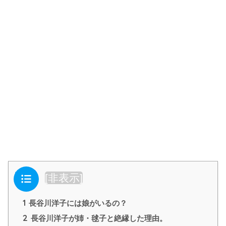
目次
[
非表示
]
1
長谷川洋子には娘がいるの？
2
長谷川洋子が姉・毬子と絶縁した理由。