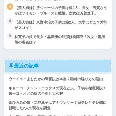
3
【美人姉妹】所ジョージの子供は娘2人。長女・芳賀さや
かはサイモン・ブルースと離婚。次女は芳賀遼子。
4
【美人姉妹】東野幸治の子供は娘2人。大学はどこ？才能
がスゴイ！
5
林寛子の娘で長女・黒澤優の旦那は松岡充？次女・黒澤
萌の現在は？
最近の記事
ウーイェイよしたかの障害説は本当？独特の喋り方の理由
キョーコ・チャン・コックスの現在と夫、子供を徹底解説！
ヨーコ・オノの娘の半生と大和解
郷ひろみの娘・二谷薫子はアナウンサー？日テレとテレ朝に
就職した2人の現在を調査