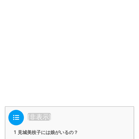
目次
[
非表示
]
1
見城美枝子には娘がいるの？