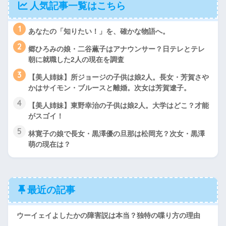
人気記事一覧はこちら
1
あなたの「知りたい！」を、確かな物語へ。
2
郷ひろみの娘・二谷薫子はアナウンサー？日テレとテレ
朝に就職した2人の現在を調査
3
【美人姉妹】所ジョージの子供は娘2人。長女・芳賀さや
かはサイモン・ブルースと離婚。次女は芳賀遼子。
4
【美人姉妹】東野幸治の子供は娘2人。大学はどこ？才能
がスゴイ！
5
林寛子の娘で長女・黒澤優の旦那は松岡充？次女・黒澤
萌の現在は？
最近の記事
ウーイェイよしたかの障害説は本当？独特の喋り方の理由