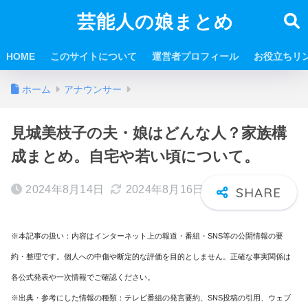
芸能人の娘まとめ
HOME
このサイトについて
運営者プロフィール
お役立ちリ
ホーム
アナウンサー
見城美枝子の夫・娘はどんな人？家族構
成まとめ。自宅や若い頃について。
2024年8月14日
2024年8月16日
※本記事の扱い：内容はインターネット上の報道・番組・SNS等の公開情報の要
約・整理です。個人への中傷や断定的な評価を目的としません。正確な事実関係は
各公式発表や一次情報でご確認ください。
※出典・参考にした情報の種類：テレビ番組の発言要約、SNS投稿の引用、ウェブ