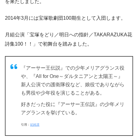
を果たしました
。
2014年3月には宝塚歌劇団100期生として入団します
。
月組公演「宝塚をどり／明日への指針／TAKARAZUKA花
詩集100！！」で初舞台を踏みました。
『アーサー王伝説』での少年メリアグランス役
や、『All for One～ダルタニアンと太陽王～』
新人公演での護衛隊役など、娘役でありながら
も男役や少年役を演じることがある。
好きだった役に『アーサー王伝説』の少年メリ
アグランスを挙げている。
引用：
妃純凛