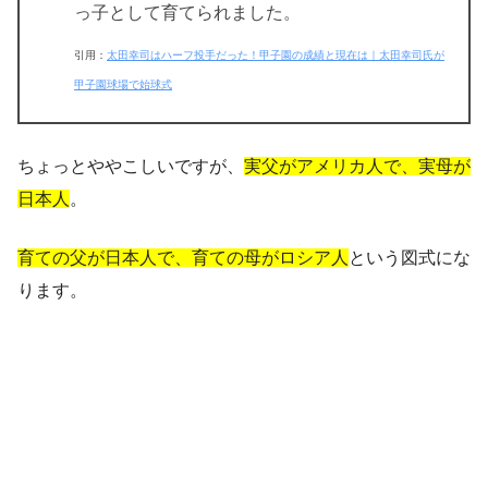
っ子として育てられました。
引用：
太田幸司はハーフ投手だった！甲子園の成績と現在は｜太田幸司氏が
甲子園球場で始球式
ちょっとややこしいですが、
実父がアメリカ人で、実母が
日本人
。
育ての父が日本人で、育ての母がロシア人
という図式にな
ります。