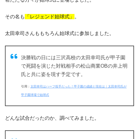
その名も
「レジェンド始球式」
。
太田幸司さんももちろん始球式に参加しました。
決勝戦の日には三沢高校の太田幸司氏が甲子園
で死闘を演じた対戦相手の松山商業OBの井上明
氏と共に姿を現す予定です。
引用：
太田幸司はハーフ投手だった！甲子園の成績と現在は｜太田幸司氏が
甲子園球場で始球式
どんな試合だったのか、調べてみました。