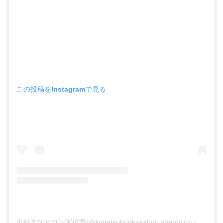
この投稿をInstagramで見る
近鉄文化サロン阿倍野(@kintetsubunkasalon_abeno)がシェアした投稿