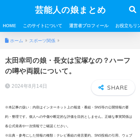
芸能人の娘まとめ
HOME
このサイトについて
運営者プロフィール
お役立ちリ
ホーム
スポーツ関係
太田幸司の娘・長女は宝塚なの？ハーフ
の噂や両親について。
2024年8月14日
※本記事の扱い：内容はインターネット上の報道・番組・SNS等の公開情報の要
約・整理です。個人への中傷や断定的な評価を目的としません。正確な事実関係は
各公式発表や一次情報でご確認ください。
※出典・参考にした情報の種類：テレビ番組の発言要約、SNS投稿の引用、ウェブ