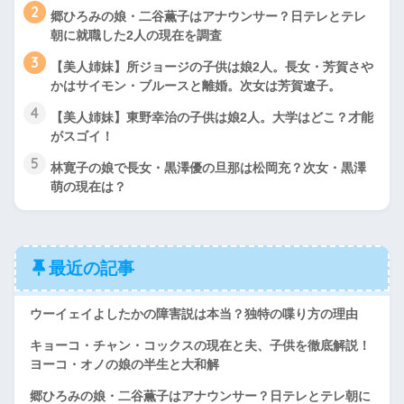
2
郷ひろみの娘・二谷薫子はアナウンサー？日テレとテレ
朝に就職した2人の現在を調査
3
【美人姉妹】所ジョージの子供は娘2人。長女・芳賀さや
かはサイモン・ブルースと離婚。次女は芳賀遼子。
4
【美人姉妹】東野幸治の子供は娘2人。大学はどこ？才能
がスゴイ！
5
林寛子の娘で長女・黒澤優の旦那は松岡充？次女・黒澤
萌の現在は？
最近の記事
ウーイェイよしたかの障害説は本当？独特の喋り方の理由
キョーコ・チャン・コックスの現在と夫、子供を徹底解説！
ヨーコ・オノの娘の半生と大和解
郷ひろみの娘・二谷薫子はアナウンサー？日テレとテレ朝に