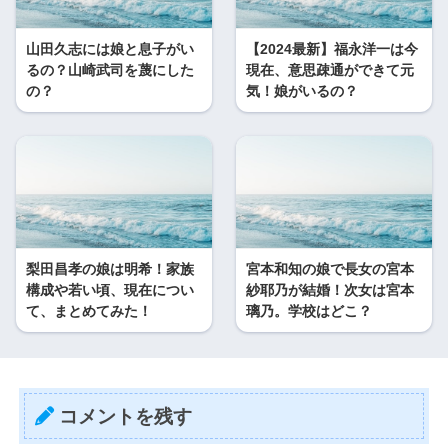
山田久志には娘と息子がい
【2024最新】福永洋一は今
るの？山崎武司を蔑にした
現在、意思疎通ができて元
の？
気！娘がいるの？
梨田昌孝の娘は明希！家族
宮本和知の娘で長女の宮本
構成や若い頃、現在につい
紗耶乃が結婚！次女は宮本
て、まとめてみた！
璃乃。学校はどこ？
コメントを残す