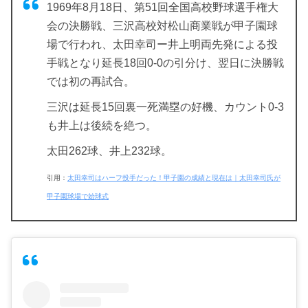
1969年8月18日、第51回全国高校野球選手権大
会の決勝戦、三沢高校対松山商業戦が甲子園球
場で行われ、太田幸司ー井上明両先発による投
手戦となり延長18回0-0の引分け、翌日に決勝戦
では初の再試合。
三沢は延長15回裏一死満塁の好機、カウント0-3
も井上は後続を絶つ。
太田262球、井上232球。
引用：
太田幸司はハーフ投手だった！甲子園の成績と現在は｜太田幸司氏が
甲子園球場で始球式