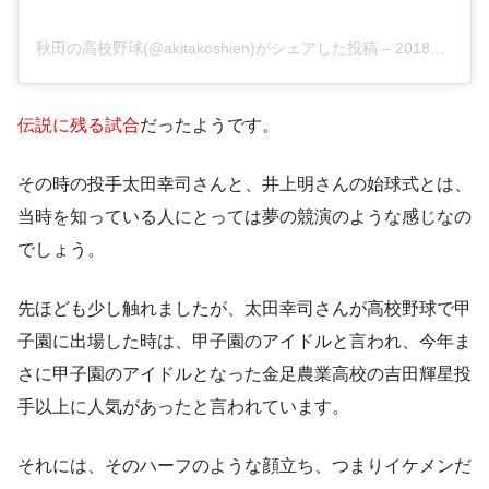
秋田の高校野球(@akitakoshien)がシェアした投稿
–
2018年10月月6日午前5時50分PDT
伝説に残る試合
だったようです。
その時の投手太田幸司さんと、井上明さんの始球式とは、
当時を知っている人にとっては夢の競演のような感じなの
でしょう
。
先ほども少し触れましたが、太田幸司さんが高校野球で甲
子園に出場した時は、甲子園のアイドルと言われ、
今年ま
さに甲子園のアイドルとなった金足農業高校の吉田輝星投
手以上に人気があったと言われています。
それには、そのハーフのような顔立ち、つまりイケメンだ