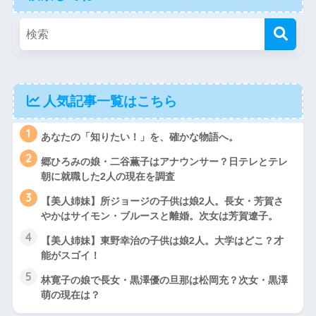
人気記事一覧はこちら
1
あなたの「知りたい！」を、確かな物語へ。
2
郷ひろみの娘・二谷薫子はアナウンサー？日テレとテレ
朝に就職した2人の現在を調査
3
【美人姉妹】所ジョージの子供は娘2人。長女・芳賀さ
やかはサイモン・ブルースと離婚。次女は芳賀遼子。
4
【美人姉妹】東野幸治の子供は娘2人。大学はどこ？才
能がスゴイ！
5
林寛子の娘で長女・黒澤優の旦那は松岡充？次女・黒澤
萌の現在は？