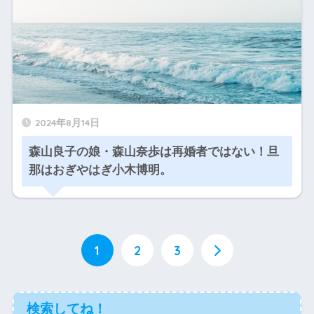
2024年8月14日
森山良子の娘・森山奈歩は再婚者ではない！旦
那はおぎやはぎ小木博明。
1
2
3
検索してね！