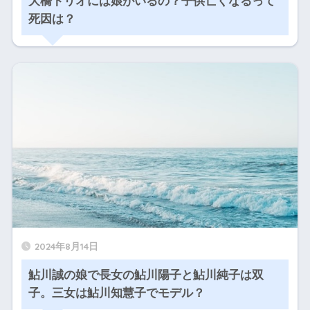
大橋トリオには娘がいるの？子供亡くなるって
死因は？
2024年8月14日
鮎川誠の娘で長女の鮎川陽子と鮎川純子は双
子。三女は鮎川知慧子でモデル？