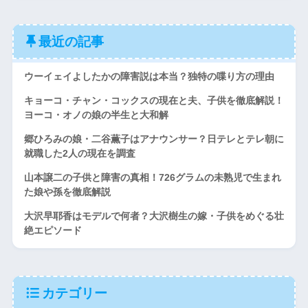
最近の記事
ウーイェイよしたかの障害説は本当？独特の喋り方の理由
キョーコ・チャン・コックスの現在と夫、子供を徹底解説！
ヨーコ・オノの娘の半生と大和解
郷ひろみの娘・二谷薫子はアナウンサー？日テレとテレ朝に
就職した2人の現在を調査
山本譲二の子供と障害の真相！726グラムの未熟児で生まれ
た娘や孫を徹底解説
大沢早耶香はモデルで何者？大沢樹生の嫁・子供をめぐる壮
絶エピソード
カテゴリー