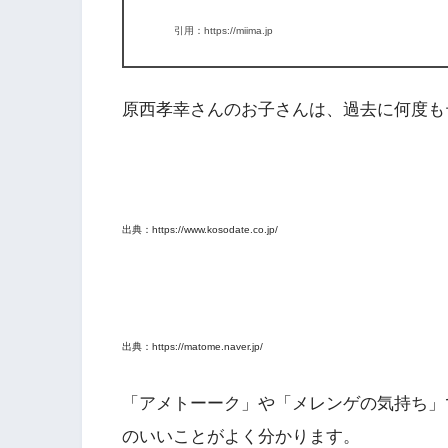
引用：https://miima.jp
原西孝幸さんのお子さんは、過去に何度も
出典：https://www.kosodate.co.jp/
出典：https://matome.naver.jp/
「
アメトーーク
」や「
メレンゲの気持ち
」
のいいことがよく分かります。