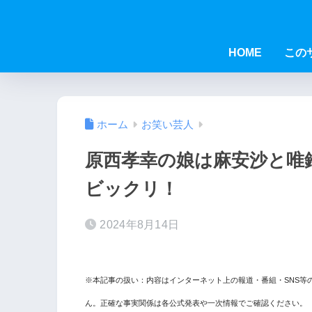
HOME
この
ホーム
お笑い芸人
原西孝幸の娘は麻安沙と唯
ビックリ！
2024年8月14日
※本記事の扱い：内容はインターネット上の報道・番組・SNS等
ん。正確な事実関係は各公式発表や一次情報でご確認ください。