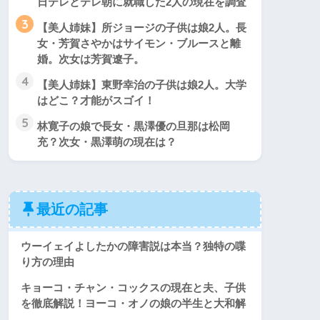
日テレとテレ朝に就職した2人の現在を調査
3
【美人姉妹】所ジョージの子供は娘2人。長
女・芳賀さやかはサイモン・ブルースと離
婚。次女は芳賀遼子。
4
【美人姉妹】東野幸治の子供は娘2人。大学
はどこ？才能がスゴイ！
5
林寛子の娘で長女・黒澤優の旦那は松岡
充？次女・黒澤萌の現在は？
最近の記事
ウーイェイよしたかの障害説は本当？独特の喋
り方の理由
キョーコ・チャン・コックスの現在と夫、子供
を徹底解説！ヨーコ・オノの娘の半生と大和解