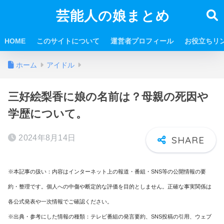
芸能人の娘まとめ
HOME
このサイトについて
運営者プロフィール
お役立ちリ
ホーム
アイドル
三好絵梨香に娘の名前は？母親の死因や
学歴について。
2024年8月14日
※本記事の扱い：内容はインターネット上の報道・番組・SNS等の公開情報の要
約・整理です。個人への中傷や断定的な評価を目的としません。正確な事実関係は
各公式発表や一次情報でご確認ください。
※出典・参考にした情報の種類：テレビ番組の発言要約、SNS投稿の引用、ウェブ