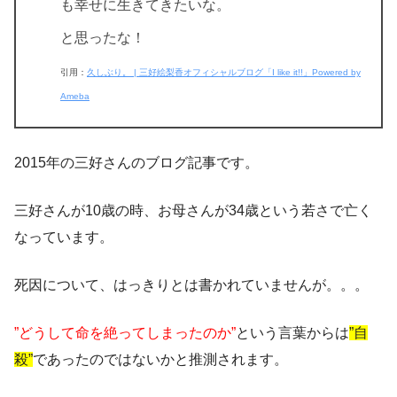
も幸せに生きてきたいな。
と思ったな！
引用：
久しぶり。 | 三好絵梨香オフィシャルブログ「I like it!!」Powered by
Ameba
2015年の三好さんのブログ記事です。
三好さんが10歳の時、お母さんが34歳という若さで亡く
なっています。
死因について、はっきりとは書かれていませんが。。。
”どうして命を絶ってしまったのか”
という言葉からは
”自
殺”
であったのではないかと推測されます。