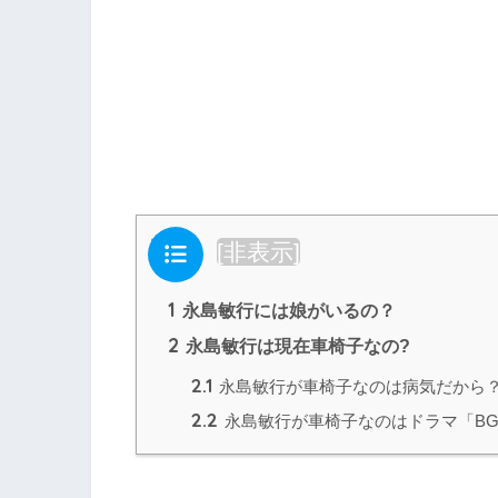
目次
[
非表示
]
1
永島敏行には娘がいるの？
2
永島敏行は現在車椅子なの?
2.1
永島敏行が車椅子なのは病気だから
2.2
永島敏行が車椅子なのはドラマ「B