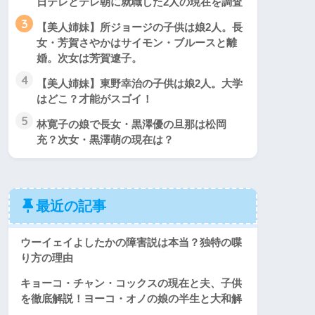
日テレとテレ朝に就職した2人の現在を調査
3
【美人姉妹】所ジョージの子供は娘2人。長
女・芳賀さやかはサイモン・ブルースと離
婚。次女は芳賀遼子。
4
【美人姉妹】東野幸治の子供は娘2人。大学
はどこ？才能がスゴイ！
5
林寛子の娘で長女・黒澤優の旦那は松岡
充？次女・黒澤萌の現在は？
最近の記事
ウーイェイよしたかの障害説は本当？独特の喋
り方の理由
キョーコ・チャン・コックスの現在と夫、子供
を徹底解説！ヨーコ・オノの娘の半生と大和解