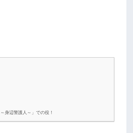
？
G～身辺警護人～」での役！