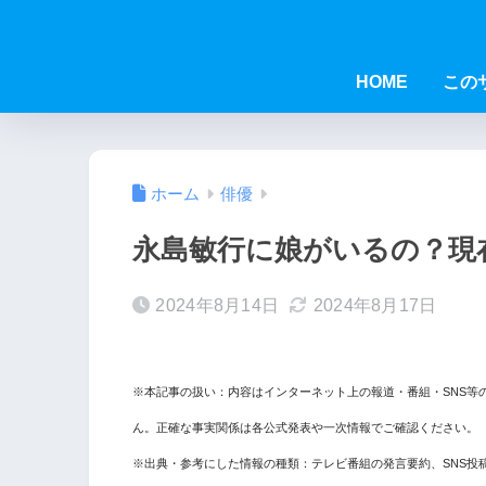
HOME
この
ホーム
俳優
永島敏行に娘がいるの？現
2024年8月14日
2024年8月17日
※本記事の扱い：内容はインターネット上の報道・番組・SNS等
ん。正確な事実関係は各公式発表や一次情報でご確認ください。
※出典・参考にした情報の種類：テレビ番組の発言要約、SNS投