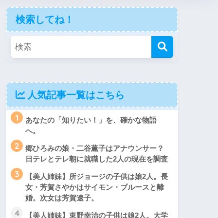
検索してね！
人気記事一覧はこちら
1
あなたの「知りたい！」を、確かな物語
へ。
2
郷ひろみの娘・二谷薫子はアナウンサー？
日テレとテレ朝に就職した2人の現在を調査
3
【美人姉妹】所ジョージの子供は娘2人。長
女・芳賀さやかはサイモン・ブルースと離
婚。次女は芳賀遼子。
4
【美人姉妹】東野幸治の子供は娘2人。大学