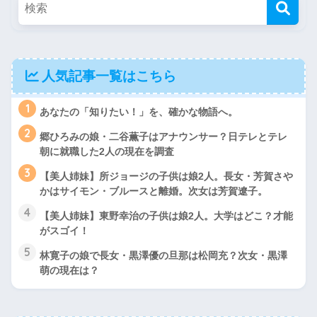
人気記事一覧はこちら
1
あなたの「知りたい！」を、確かな物語へ。
2
郷ひろみの娘・二谷薫子はアナウンサー？日テレとテレ
朝に就職した2人の現在を調査
3
【美人姉妹】所ジョージの子供は娘2人。長女・芳賀さや
かはサイモン・ブルースと離婚。次女は芳賀遼子。
4
【美人姉妹】東野幸治の子供は娘2人。大学はどこ？才能
がスゴイ！
5
林寛子の娘で長女・黒澤優の旦那は松岡充？次女・黒澤
萌の現在は？