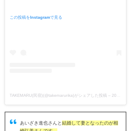
この投稿をInstagramで見る
TAKEMARU(民宿)(@takemarurika)がシェアした投稿
–
2019年 2月月22日午前2時36分PST
あいざき進也さんと
結婚して妻となったのが相
崎弘美さんです。