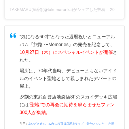
TAKEMARU(民宿)(@takemarurika)がシェアした投稿
–
2019年 2月月22日午前2時47分PST
“気になる60才”となった還暦祝いとニューアル
バム『旅路 〜Memories』の発売を記念して、
10月27日（木）にスペシャルイベントが開催
さ
れた。
場所は、70年代当時、デビューまもない
アイド
ルのイベント聖地として親しまれたデパートの
屋上。
夕刻の東武百貨店池袋店8Fのスカイデッキ広場
には
“聖地”での再会に期待を膨らませたファン
300人が集結。
引用：
あいざき進也、42年ぶり百貨店屋上ライブで黄色い“シンヤ！”声援