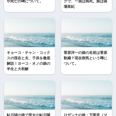
や死亡の噂について。
クで、一成は病死。娘は国
場亜紀
キョーコ・チャン・コック
菅原洋一の娘の名前は菅原
スの現在と夫、子供を徹底
歌織？現在病気という噂に
解説！ヨーコ・オノの娘の
ついて。
半生と大和解
鮎川誠の娘で長女の鮎川陽
ロザンナの娘・万梨音（マ