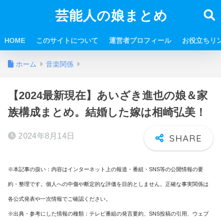
芸能人の娘まとめ
HOME
このサイトについて
運営者プロフィール
お役立ちリ
ホーム
音楽関係
【2024最新現在】あいざき進也の娘＆家
族構成まとめ。結婚した嫁は相崎弘美！
2024年8月14日
※本記事の扱い：内容はインターネット上の報道・番組・SNS等の公開情報の要
約・整理です。個人への中傷や断定的な評価を目的としません。正確な事実関係は
各公式発表や一次情報でご確認ください。
※出典・参考にした情報の種類：テレビ番組の発言要約、SNS投稿の引用、ウェブ