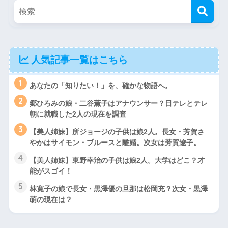
人気記事一覧はこちら
1
あなたの「知りたい！」を、確かな物語へ。
2
郷ひろみの娘・二谷薫子はアナウンサー？日テレとテレ
朝に就職した2人の現在を調査
3
【美人姉妹】所ジョージの子供は娘2人。長女・芳賀さ
やかはサイモン・ブルースと離婚。次女は芳賀遼子。
4
【美人姉妹】東野幸治の子供は娘2人。大学はどこ？才
能がスゴイ！
5
林寛子の娘で長女・黒澤優の旦那は松岡充？次女・黒澤
萌の現在は？