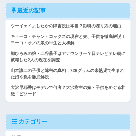
最近の記事
ウーイェイよしたかの障害説は本当？独特の喋り方の理由
キョーコ・チャン・コックスの現在と夫、子供を徹底解説！
ヨーコ・オノの娘の半生と大和解
郷ひろみの娘・二谷薫子はアナウンサー？日テレとテレ朝に
就職した2人の現在を調査
山本譲二の子供と障害の真相！726グラムの未熟児で生まれ
た娘や孫を徹底解説
大沢早耶香はモデルで何者？大沢樹生の嫁・子供をめぐる壮
絶エピソード
カテゴリー