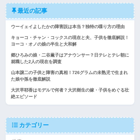
最近の記事
ウーイェイよしたかの障害説は本当？独特の喋り方の理由
キョーコ・チャン・コックスの現在と夫、子供を徹底解説！
ヨーコ・オノの娘の半生と大和解
郷ひろみの娘・二谷薫子はアナウンサー？日テレとテレ朝に
就職した2人の現在を調査
山本譲二の子供と障害の真相！726グラムの未熟児で生まれ
た娘や孫を徹底解説
大沢早耶香はモデルで何者？大沢樹生の嫁・子供をめぐる壮
絶エピソード
カテゴリー