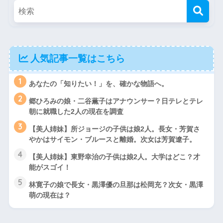
人気記事一覧はこちら
1
あなたの「知りたい！」を、確かな物語へ。
2
郷ひろみの娘・二谷薫子はアナウンサー？日テレとテレ
朝に就職した2人の現在を調査
3
【美人姉妹】所ジョージの子供は娘2人。長女・芳賀さ
やかはサイモン・ブルースと離婚。次女は芳賀遼子。
4
【美人姉妹】東野幸治の子供は娘2人。大学はどこ？才
能がスゴイ！
5
林寛子の娘で長女・黒澤優の旦那は松岡充？次女・黒澤
萌の現在は？