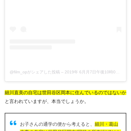
@film_opがシェアした投稿
–
2019年 6月月7日午後10時01分PDT
細川直美の自宅は世田谷区岡本に住んでいる
のではないか
と言われていますが、本当でしょうか。
お子さんの通学の便から考えると、
細川・葛山