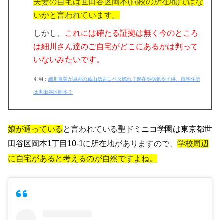
夫妻の自宅は世田谷区岡本(同校の所在地)ではな
いかと言われています。
しかし、
これには確たる証拠は無く
今のところ
は細川さん達のご自宅がどこにあるかは判って
いないみたいです。
引用：
細川直美が旦那の葛山信吾にベタ惚れ？現在や病気や子供、自宅住所
は世田谷区岡本？
娘が通っている
と言われている
聖ドミニコ学園
は東京都世
田谷区岡本1丁目10-1に所在
地
がありますので、
学校周辺
に自宅があると考えるのが自然ですよね。