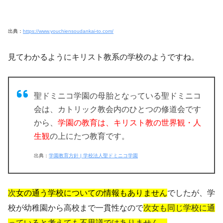
出典：
https://www.youchiensoudankai-to.com/
見てわかるように
キリスト教系の学校
のようですね。
聖ドミニコ学園の母胎となっている聖ドミニコ
会は、カトリック教会内のひとつの修道会です
から、
学園の教育は、キリスト教の世界観・人
生観
の上にたつ教育です。
出典：
学園教育方針 | 学校法人聖ドミニコ学園
次
女の通う学校についての情報もありません
でしたが、学
校が幼稚園から高校まで一貫性なので
次女も同じ学校に通
っていると考えても不思議ではありません。