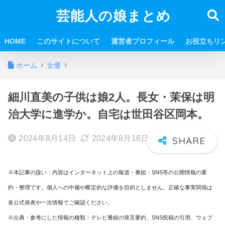
芸能人の娘まとめ
HOME
このサイトについて
運営者プロフィール
お役立ちリ
ホーム
女優
細川直美の子供は娘2人。長女・茉保は明
治大学に進学か。自宅は世田谷区岡本。
2024年8月14日
2024年8月16日
※本記事の扱い：内容はインターネット上の報道・番組・SNS等の公開情報の要
約・整理です。個人への中傷や断定的な評価を目的としません。正確な事実関係は
各公式発表や一次情報でご確認ください。
※出典・参考にした情報の種類：テレビ番組の発言要約、SNS投稿の引用、ウェブ