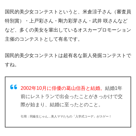
国民的美少女コンテストというと、米倉涼子さん（審査員
特別賞）・上戸彩さん・剛力彩芽さん・武井 咲さんなど
など、多くの美女を輩出しているオスカープロモーション
主催のコンテストとして有名です。
国民的美少女コンテストは超有名な新人発掘コンテストで
すね。
2002年10月に俳優の葛山信吾と結婚
。
結婚1年
前にレストランで出会ったことがきっかけで交
際が始まり、結婚に至ったとのこと。
引用：同級生じゃん…美人ママたちの「入学式コーデ」がスゲー！