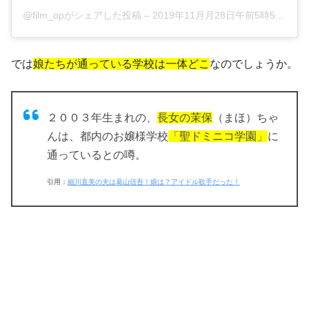
@film_opがシェアした投稿
–
2019年11月月28日午前5時52分PST
では
娘たちが通っている学校は一体どこ
なのでしょうか。
２００３年生まれの、
長女の茉保
（まほ）ちゃ
んは、都内のお嬢様学校
「聖ドミニコ学園」
に
通っているとの噂。
引用：
細川直美の夫は葛山信吾！娘は？アイドル歌手だった！