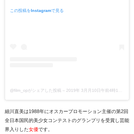
この投稿をInstagramで見る
@film_opがシェアした投稿
–
2019年 3月月10日午前4時17分PDT
細川直美は1988年にオスカープロモーション主催の
第2回
全日本国民的美少女コンテスト
の
グランプリを受賞
し芸能
界入りした
女優
です。