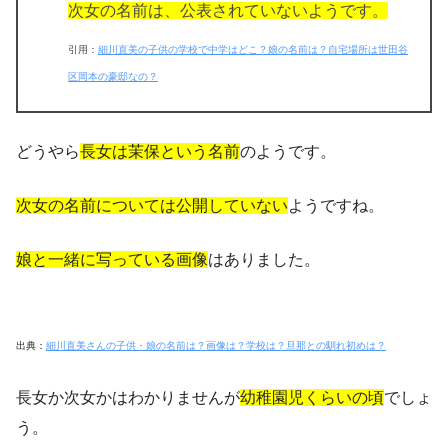
次女の名前は、公表されていない
ようです。
引用：
細川直美の子供の学校で中学はどこ？娘の名前は？自宅場所は世田谷
区岡本の豪邸なの？
どうやら
長女は茉保という名前
のようです。
次女の名前については公開していな
い
ようですね。
娘と一緒に写っている画像
はありました。
出典：
細川直美さんの子供・娘の名前は？画像は？学校は？旦那との馴れ初めは？
長女か次女かはわかりませんが
幼稚園児くらいの頃
でしょ
う。