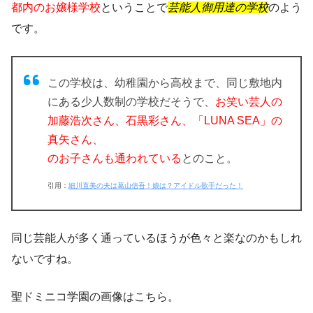
都内のお嬢様学校
ということで
芸能人御用達の学校
のよう
です。
この学校は、幼稚園から高校まで、同じ敷地内
にある少人数制の学校だそうで、
お笑い芸人の
加藤浩次さん、石黒彩さん、「LUNA SEA」の
真矢さん、
のお子さんも通われている
とのこと。
引用：
細川直美の夫は葛山信吾！娘は？アイドル歌手だった！
同じ芸能人が多く通っているほうが色々と楽なのかもしれ
ないですね。
聖ドミニコ学園
の画像はこちら。