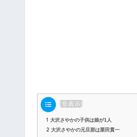
目次
[
非表示
]
1
大沢さやかの子供は娘が1人
2
大沢さやかの元旦那は栗田貫一