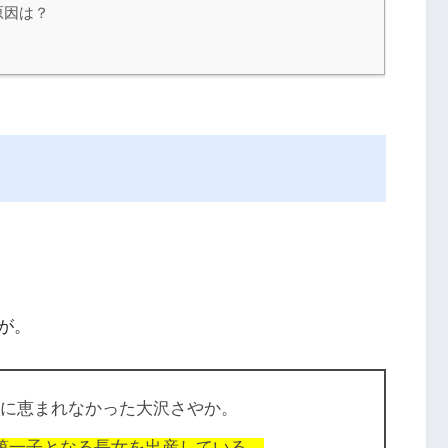
原因は？
が。
宝に恵まれなかった大沢さやか。
く第一子となる長女を出産している。