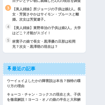
日テレとテレ朝に就職した2人の現在を調査
3
【美人姉妹】所ジョージの子供は娘2人。長
女・芳賀さやかはサイモン・ブルースと離
婚。次女は芳賀遼子。
4
【美人姉妹】東野幸治の子供は娘2人。大学
はどこ？才能がスゴイ！
5
林寛子の娘で長女・黒澤優の旦那は松岡
充？次女・黒澤萌の現在は？
最近の記事
ウーイェイよしたかの障害説は本当？独特の喋
り方の理由
キョーコ・チャン・コックスの現在と夫、子供
を徹底解説！ヨーコ・オノの娘の半生と大和解