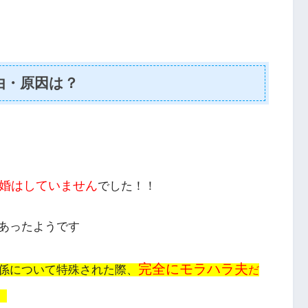
由・原因は？
婚はしていません
でした！！
あったようです
完全にモラハラ夫
係について特殊された際、
だ
。