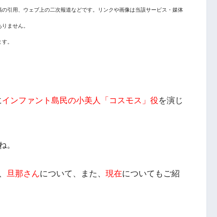
稿の引用、ウェブ上の二次報道などです。リンクや画像は当該サービス・媒体
ありません。
ます。
に
インファント島民の小美人「コスモス」役
を演じ
ね。
、
旦那さん
について、また、
現在
についてもご紹