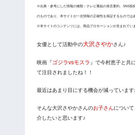
※出典・参考にした情報の種類：テレビ番組の発言要約、SNS投
のものであり、本サイトが一次情報の正確性を保証するものでは
※本サイトのコンテンツには、商品プロモーションが含まれてい
大沢さやか
女優として活動中の
さん♪
ゴジラvsモスラ
映画
『
』
で今村恵子と共
て注目されましたね！！
最近はあまり目にする機会が減っています
そんな大沢さやかさんの
お子さん
について
介したいと思います♪