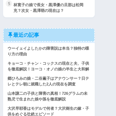
5
林寛子の娘で長女・黒澤優の旦那は松岡
充？次女・黒澤萌の現在は？
最近の記事
ウーイェイよしたかの障害説は本当？独特の喋
り方の理由
キョーコ・チャン・コックスの現在と夫、子供
を徹底解説！ヨーコ・オノの娘の半生と大和解
郷ひろみの娘・二谷薫子はアナウンサー？日テ
レとテレ朝に就職した2人の現在を調査
山本譲二の子供と障害の真相！726グラムの未
熟児で生まれた娘や孫を徹底解説
大沢早耶香はモデルで何者？大沢樹生の嫁・子
供をめぐる壮絶エピソード