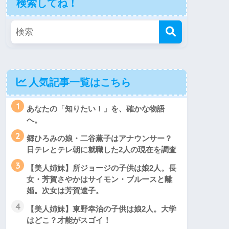
検索してね！
人気記事一覧はこちら
1
あなたの「知りたい！」を、確かな物語
へ。
2
郷ひろみの娘・二谷薫子はアナウンサー？
日テレとテレ朝に就職した2人の現在を調査
3
【美人姉妹】所ジョージの子供は娘2人。長
女・芳賀さやかはサイモン・ブルースと離
婚。次女は芳賀遼子。
4
【美人姉妹】東野幸治の子供は娘2人。大学
はどこ？才能がスゴイ！