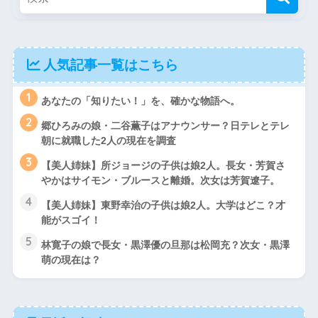
人気記事一覧はこちら
1
あなたの「知りたい！」を、確かな物語へ。
2
郷ひろみの娘・二谷薫子はアナウンサー？日テレとテレ
朝に就職した2人の現在を調査
3
【美人姉妹】所ジョージの子供は娘2人。長女・芳賀さ
やかはサイモン・ブルースと離婚。次女は芳賀遼子。
4
【美人姉妹】東野幸治の子供は娘2人。大学はどこ？才
能がスゴイ！
5
林寛子の娘で長女・黒澤優の旦那は松岡充？次女・黒澤
萌の現在は？