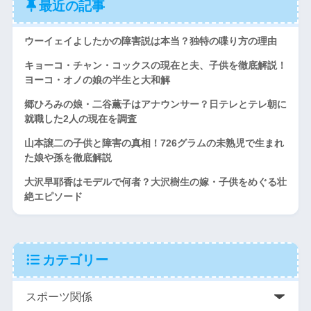
最近の記事
ウーイェイよしたかの障害説は本当？独特の喋り方の理由
キョーコ・チャン・コックスの現在と夫、子供を徹底解説！
ヨーコ・オノの娘の半生と大和解
郷ひろみの娘・二谷薫子はアナウンサー？日テレとテレ朝に
就職した2人の現在を調査
山本譲二の子供と障害の真相！726グラムの未熟児で生まれ
た娘や孫を徹底解説
大沢早耶香はモデルで何者？大沢樹生の嫁・子供をめぐる壮
絶エピソード
カテゴリー