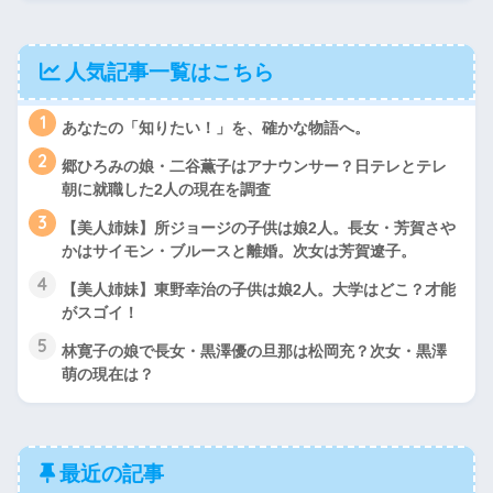
人気記事一覧はこちら
1
あなたの「知りたい！」を、確かな物語へ。
2
郷ひろみの娘・二谷薫子はアナウンサー？日テレとテレ
朝に就職した2人の現在を調査
3
【美人姉妹】所ジョージの子供は娘2人。長女・芳賀さや
かはサイモン・ブルースと離婚。次女は芳賀遼子。
4
【美人姉妹】東野幸治の子供は娘2人。大学はどこ？才能
がスゴイ！
5
林寛子の娘で長女・黒澤優の旦那は松岡充？次女・黒澤
萌の現在は？
最近の記事