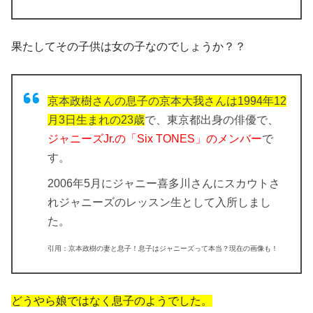
果たしてその子供は女の子なのでしょうか？？
京本政樹さんの息子の京本大我さんは1994年12
月3日生まれの23歳
で、東京都出身の俳優で、
ジャニーズJr.の「Six TONES」のメンバー
で
す。
2006年5月にジャニー喜多川さんにスカウトさ
れジャニーズのレッスン生として入所
しまし
た。
引用：京本政樹の妻と息子！息子はジャニーズって本当？現在の画像も！
どうやら娘ではなく息子のようでした。