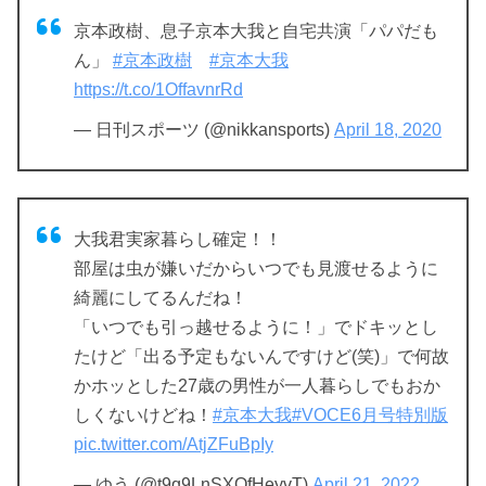
京本政樹、息子京本大我と自宅共演「パパだも
ん」
#京本政樹
#京本大我
https://t.co/1OffavnrRd
— 日刊スポーツ (@nikkansports)
April 18, 2020
大我君実家暮らし確定！！
部屋は虫が嫌いだからいつでも見渡せるように
綺麗にしてるんだね！
「いつでも引っ越せるように！」でドキッとし
たけど「出る予定もないんですけど(笑)」で何故
かホッとした27歳の男性が一人暮らしでもおか
しくないけどね！
#京本大我
#VOCE6月号特別版
pic.twitter.com/AtjZFuBpIy
— ゆう (@t9q9LnSXOfHeyvT)
April 21, 2022