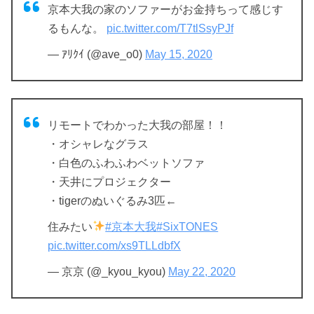
京本大我の家のソファーがお金持ちって感じす
るもんな。
pic.twitter.com/T7tlSsyPJf
— ｱﾘｸｲ (@ave_o0)
May 15, 2020
リモートでわかった大我の部屋！！
・オシャレなグラス
・白色のふわふわベットソファ
・天井にプロジェクター
・tigerのぬいぐるみ3匹←
住みたい
#京本大我
#SixTONES
pic.twitter.com/xs9TLLdbfX
— 京京 (@_kyou_kyou)
May 22, 2020