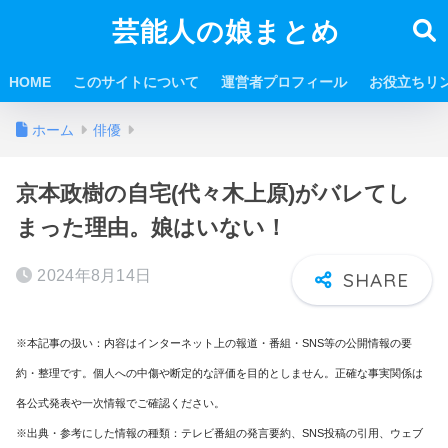
芸能人の娘まとめ
HOME
このサイトについて
運営者プロフィール
お役立ちリ
ホーム
俳優
京本政樹の自宅(代々木上原)がバレてし
まった理由。娘はいない！
2024年8月14日
※本記事の扱い：内容はインターネット上の報道・番組・SNS等の公開情報の要
約・整理です。個人への中傷や断定的な評価を目的としません。正確な事実関係は
各公式発表や一次情報でご確認ください。
※出典・参考にした情報の種類：テレビ番組の発言要約、SNS投稿の引用、ウェブ