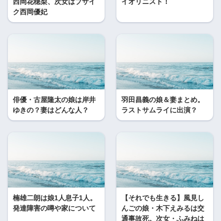
西岡花穂梨、次女はブサイ
イオリニスト！
ク西岡優妃
俳優・古屋隆太の娘は岸井
羽田昌義の娘＆妻まとめ。
ゆきの？妻はどんな人？
ラストサムライに出演？
楠雄二朗は娘1人息子1人。
【それでも生きる】風見し
発達障害の噂や家について
んごの娘・木下えみるは交
通事故死。次女・ふみねは