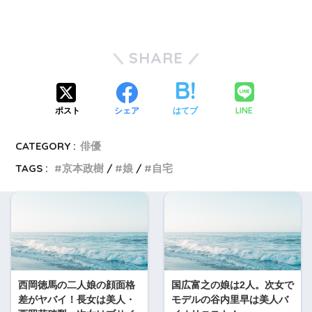
SHARE
LINE
ポスト
シェア
はてブ
CATEGORY :
俳優
TAGS :
京本政樹
娘
自宅
西岡徳馬の二人娘の顔面格
国広富之の娘は2人。次女で
差がヤバイ！長女は美人・
モデルの谷内里早は美人バ