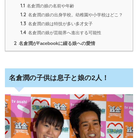
1.1
名倉潤の娘の名前や年齢
1.2
名倉潤の娘の出身学校。幼稚園や小学校はどこ？
1.3
名倉潤の娘は特技が多い多才女子
1.4
名倉潤の娘が芸能界へ進出する可能性
2
名倉潤がFacebookに綴る娘への愛情
名倉潤の子供は息子と娘の2人！