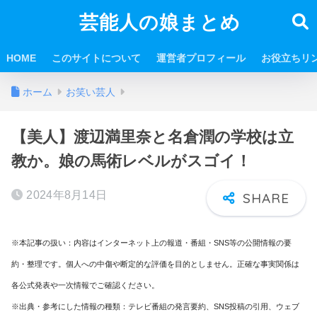
芸能人の娘まとめ
HOME
このサイトについて
運営者プロフィール
お役立ちリ
ホーム
お笑い芸人
【美人】渡辺満里奈と名倉潤の学校は立
教か。娘の馬術レベルがスゴイ！
2024年8月14日
※本記事の扱い：内容はインターネット上の報道・番組・SNS等の公開情報の要
約・整理です。個人への中傷や断定的な評価を目的としません。正確な事実関係は
各公式発表や一次情報でご確認ください。
※出典・参考にした情報の種類：テレビ番組の発言要約、SNS投稿の引用、ウェブ