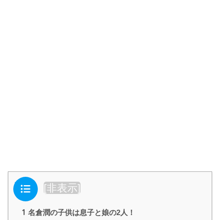
目次
[
非表示
]
1
名倉潤の子供は息子と娘の2人！