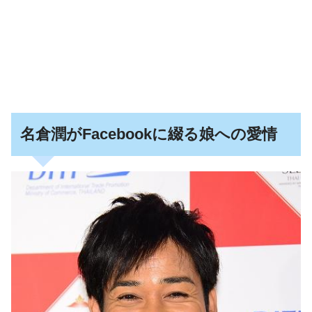
名倉潤がFacebookに綴る娘への愛情