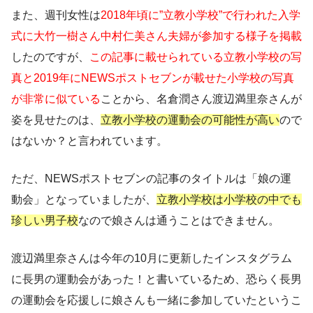
また、週刊女性は
2018年頃に”立教小学校”で行われた入学
式に大竹一樹さん中村仁美さん夫婦が参加する様子を掲載
したのですが、
この記事に載せられている立教小学校の写
真と2019年にNEWSポストセブンが載せた小学校の写真
が非常に似ている
ことから、名倉潤さん渡辺満里奈さんが
姿を見せたのは、
立教小学校の運動会の可能性が高い
ので
はないか？と言われています。
ただ、NEWSポストセブンの記事のタイトルは「娘の運
動会」となっていましたが、
立教小学校は小学校の中でも
珍しい男子校
なので娘さんは通うことはできません。
渡辺満里奈さんは今年の10月に更新したインスタグラム
に長男の運動会があった！と書いているため、恐らく長男
の運動会を応援しに娘さんも一緒に参加していたというこ